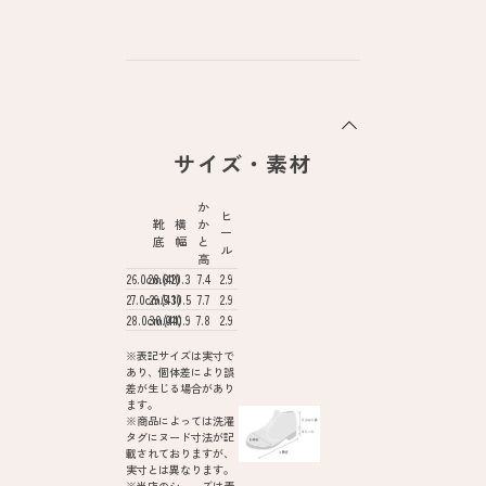
サイズ・素材
か
ヒ
靴
横
か
ー
底
幅
と
ル
高
26.0cm(42)
28.8
10.3
7.4
2.9
27.0cm(43)
29.5
10.5
7.7
2.9
28.0cm(44)
30.0
10.9
7.8
2.9
※表記サイズは実寸で
あり、個体差により誤
差が生じる場合があり
ます。
※商品によっては洗濯
タグにヌード寸法が記
載されておりますが、
実寸とは異なります。
※当店のシューズは素