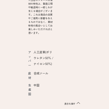
材の特性上、製造工程
や輸送時に一部しわが
生じる場合がございま
す。これは商品の品質
やご使用に影響を与え
るものではなく、素材
特有の風合いとしてお
楽しみいただければと
思います。
ア
人工皮革(ポリ
ッ
ウレタン50％ /
パ
ナイロン50％)
ー
底
合成ソール
材
生
中国
産
国
表示を隠す