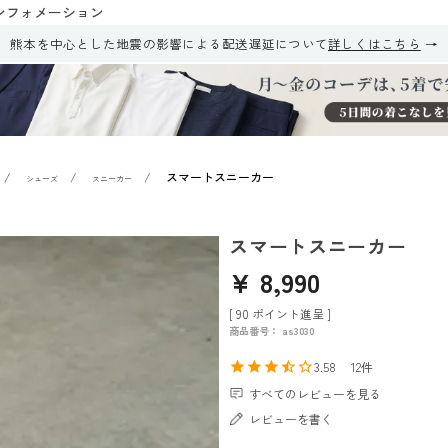
ンフォメーション
熊本を中心とした地震の影響による配送遅延について
詳しくはこちら
スマートスニーカー
シューズ
スニーカー
スマートスニーカー
¥
8,990
[
90
ポイント進呈 ]
商品番号
as3030
3.58
12
すべてのレビューを見る
レビューを書く