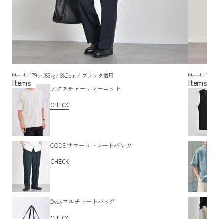
Model : 179㎝/66㎏/ 28.0cm / ブラック着用
Model : 17
テクスチャーサマーニット
CHECK
CODE サマーストレートパンツ
CHECK
2wayマルチトートバッグ
CHECK