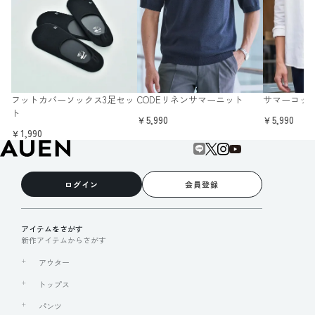
フットカバーソックス3足セッ
CODEリネンサマーニット
サマーコッ
ト
￥5,990
￥5,990
￥1,990
ログイン
会員登録
アイテムをさがす
新作アイテムからさがす
アウター
トップス
パンツ