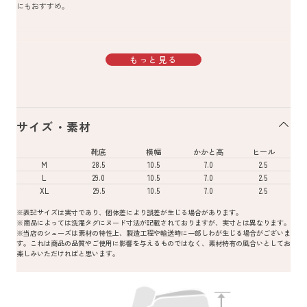
にもおすすめ。
もっと見る
サイズ・素材
靴底
横幅
かかと高
ヒール
M
28.5
10.5
7.0
2.5
L
29.0
10.5
7.0
2.5
XL
29.5
10.5
7.0
2.5
※表記サイズは実寸であり、個体差により誤差が生じる場合があります。
※商品によっては洗濯タグにヌード寸法が記載されておりますが、実寸とは異なります。
※当店のシューズは素材の特性上、製造工程や輸送時に一部しわが生じる場合がございま
す。これは商品の品質やご使用に影響を与えるものではなく、素材特有の風合いとしてお
楽しみいただければと思います。