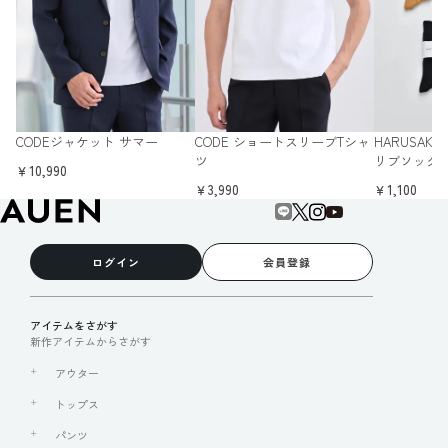
CODEジャケット サマー
CODE ショートスリーブTシャ
HARUSAK
ツ
リブソック
￥10,990
￥3,990
￥1,100
ログイン
会員登録
アイテムをさがす
新作アイテムからさがす
アウター
トップス
パンツ