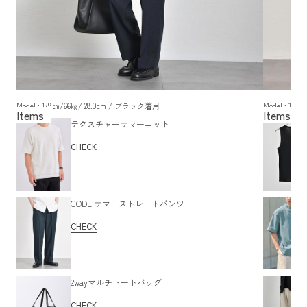
Model : 179㎝/66㎏/ 28.0cm / ブラック着用
Model : 17
テクスチャーサマーニット
CHECK
CODE サマーストレートパンツ
CHECK
2wayマルチトートバッグ
CHECK