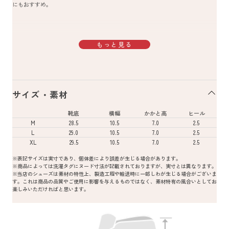
にもおすすめ。
もっと見る
サイズ・素材
靴底
横幅
かかと高
ヒール
M
28.5
10.5
7.0
2.5
L
29.0
10.5
7.0
2.5
XL
29.5
10.5
7.0
2.5
※表記サイズは実寸であり、個体差により誤差が生じる場合があります。
※商品によっては洗濯タグにヌード寸法が記載されておりますが、実寸とは異なります。
※当店のシューズは素材の特性上、製造工程や輸送時に一部しわが生じる場合がございま
す。これは商品の品質やご使用に影響を与えるものではなく、素材特有の風合いとしてお
楽しみいただければと思います。