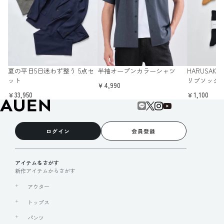
夏の平日5日迷わず整う 5点セ
半袖オープンカラーシャツ
HARUSAK
ット
リブソック
￥4,990
￥33,950
￥1,100
ログイン
会員登録
アイテムをさがす
新作アイテムからさがす
アウター
トップス
パンツ