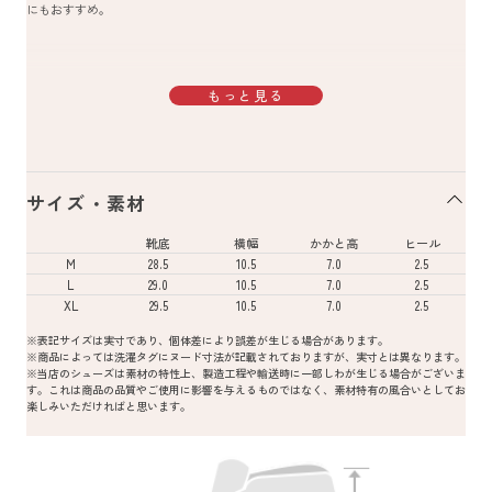
にもおすすめ。
もっと見る
サイズ・素材
靴底
横幅
かかと高
ヒール
M
28.5
10.5
7.0
2.5
L
29.0
10.5
7.0
2.5
XL
29.5
10.5
7.0
2.5
※表記サイズは実寸であり、個体差により誤差が生じる場合があります。
※商品によっては洗濯タグにヌード寸法が記載されておりますが、実寸とは異なります。
※当店のシューズは素材の特性上、製造工程や輸送時に一部しわが生じる場合がございま
す。これは商品の品質やご使用に影響を与えるものではなく、素材特有の風合いとしてお
楽しみいただければと思います。