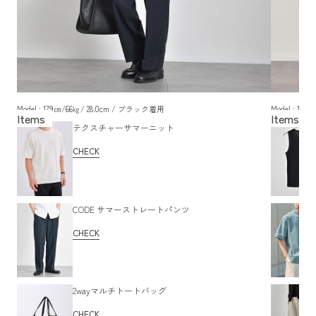
Model : 179㎝/66㎏/ 28.0cm / ブラック着用
Model : 17
テクスチャーサマーニット
CHECK
CODE サマーストレートパンツ
CHECK
2wayマルチトートバッグ
CHECK