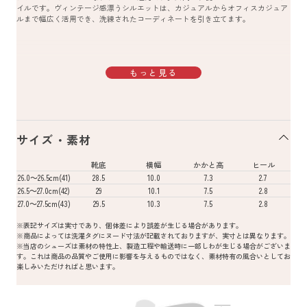
イルです。ヴィンテージ感漂うシルエットは、カジュアルからオフィスカジュア
ルまで幅広く活用でき、洗練されたコーディネートを引き立てます。
もっと見る
サイズ・素材
靴底
横幅
かかと高
ヒール
26.0～26.5cm(41)
28.5
10.0
7.3
2.7
26.5～27.0cm(42)
29
10.1
7.5
2.8
27.0～27.5cm(43)
29.5
10.3
7.5
2.8
※表記サイズは実寸であり、個体差により誤差が生じる場合があります。
※商品によっては洗濯タグにヌード寸法が記載されておりますが、実寸とは異なります。
※当店のシューズは素材の特性上、製造工程や輸送時に一部しわが生じる場合がございま
す。これは商品の品質やご使用に影響を与えるものではなく、素材特有の風合いとしてお
楽しみいただければと思います。