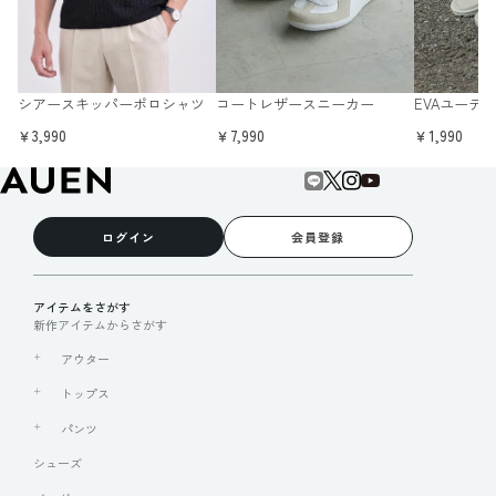
シアースキッパーポロシャツ
コートレザースニーカー
EVAユーテ
￥3,990
￥7,990
￥1,990
ログイン
会員登録
アイテムをさがす
新作アイテムからさがす
アウター
トップス
パンツ
シューズ