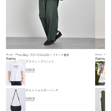
Model : 179㎝/66㎏/ 27.0～27.5cm(43) / ブラック着用
Model : 17
グラフィックTシャツ
CHECK
キルトショルダーバッグ
CHECK