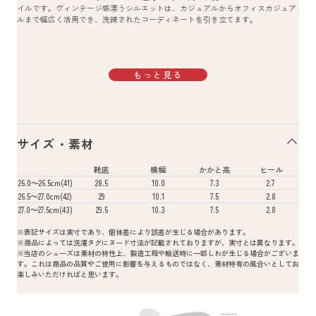
イルです。ヴィンテージ感漂うシルエットは、カジュアルからオフィスカジュア
ルまで幅広く活用でき、洗練されたコーディネートを引き立てます。
もっと見る
サイズ・素材
靴底
横幅
かかと高
ヒール
26.0～26.5cm(41)
28.5
10.0
7.3
2.7
26.5～27.0cm(42)
29
10.1
7.5
2.8
27.0～27.5cm(43)
29.5
10.3
7.5
2.8
※表記サイズは実寸であり、個体差により誤差が生じる場合があります。
※商品によっては洗濯タグにヌード寸法が記載されておりますが、実寸とは異なります。
※当店のシューズは素材の特性上、製造工程や輸送時に一部しわが生じる場合がございま
す。これは商品の品質やご使用に影響を与えるものではなく、素材特有の風合いとしてお
楽しみいただければと思います。