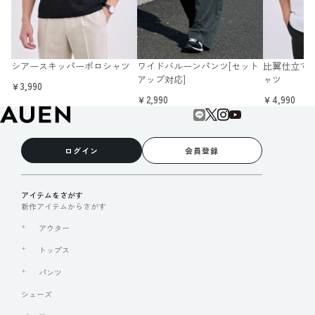
シアースキッパーポロシャツ
ワイドバルーンパンツ[セット
比翼仕立て
アップ対応]
ャツ
￥3,990
￥2,990
￥4,990
ログイン
会員登録
アイテムをさがす
新作アイテムからさがす
アウター
トップス
パンツ
シューズ