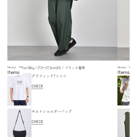
Model : 179㎝/66㎏/ 27.0～27.5cm(43) / ブラック着用
Model : 17
グラフィックTシャツ
CHECK
キルトショルダーバッグ
CHECK