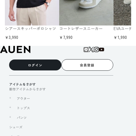
シアースキッパーポロシャツ
コートレザースニーカー
EVAユーテ
￥3,990
￥7,990
￥1,990
ログイン
会員登録
アイテムをさがす
新作アイテムからさがす
アウター
トップス
パンツ
シューズ