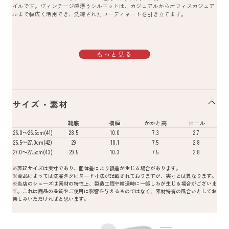
イルです。ヴィンテージ感漂うシルエットは、カジュアルからオフィスカジュア
ルまで幅広く活用でき、洗練されたコーディネートを引き立てます。
もっと見る
サイズ・素材
靴底
横幅
かかと高
ヒール
26.0～26.5cm(41)
28.5
10.0
7.3
2.7
26.5～27.0cm(42)
29
10.1
7.5
2.8
27.0～27.5cm(43)
29.5
10.3
7.5
2.8
※表記サイズは実寸であり、個体差により誤差が生じる場合があります。
※商品によっては洗濯タグにヌード寸法が記載されておりますが、実寸とは異なります。
※当店のシューズは素材の特性上、製造工程や輸送時に一部しわが生じる場合がございま
す。これは商品の品質やご使用に影響を与えるものではなく、素材特有の風合いとしてお
楽しみいただければと思います。