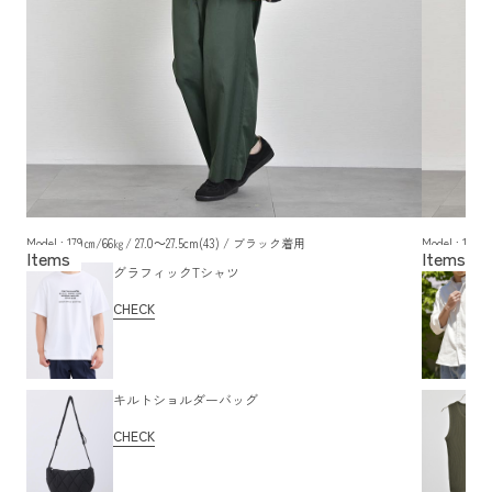
Model : 179㎝/66㎏/ 27.0～27.5cm(43) / ブラック着用
Model : 17
グラフィックTシャツ
CHECK
キルトショルダーバッグ
CHECK