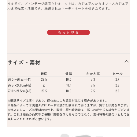
イルです。ヴィンテージ感漂うシルエットは、カジュアルからオフィスカジュア
ルまで幅広く活用でき、洗練されたコーディネートを引き立てます。
もっと見る
サイズ・素材
靴底
横幅
かかと高
ヒール
26.0～26.5cm(41)
28.5
10.0
7.3
2.7
26.5～27.0cm(42)
29
10.1
7.5
2.8
27.0～27.5cm(43)
29.5
10.3
7.5
2.8
※表記サイズは実寸であり、個体差により誤差が生じる場合があります。
※商品によっては洗濯タグにヌード寸法が記載されておりますが、実寸とは異なります。
※当店のシューズは素材の特性上、製造工程や輸送時に一部しわが生じる場合がございま
す。これは商品の品質やご使用に影響を与えるものではなく、素材特有の風合いとしてお
楽しみいただければと思います。