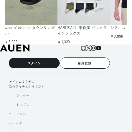
whoop'-de-doo' タウンサンダ
HARUSAKU 奈良産 バックラ
シアースキ
ル
インソックス
￥3,990
￥5,990
￥1,320
ログイン
会員登録
アイテムをさがす
新作アイテムからさがす
アウター
トップス
パンツ
シューズ