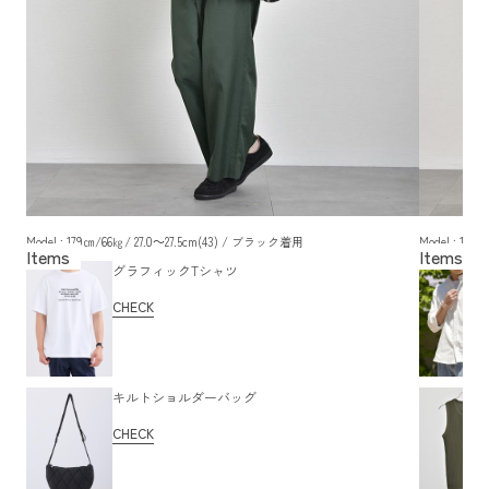
Model : 179㎝/66㎏/ 27.0～27.5cm(43) / ブラック着用
Model : 17
グラフィックTシャツ
CHECK
キルトショルダーバッグ
CHECK