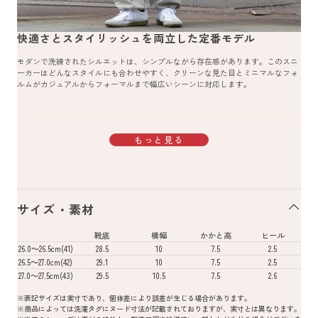
快適さとスタイリッシュを両立した定番モデル
モダンで洗練されたシルエットは、シンプルながら存在感があります。このスニ
ーカーはどんなスタイルにも合わせやすく、クリーンな見た目とミニマルなフォ
ルムがカジュアルからフォーマルまで幅広いシーンに対応します。
もっと見る
サイズ・素材
靴底
横幅
かかと高
ヒール
26.0～26.5cm(41)
28.5
10
7.5
2.5
26.5～27.0cm(42)
29.1
10
7.5
2.5
27.0～27.5cm(43)
29.5
10.5
7.5
2.6
※表記サイズは実寸であり、個体差により誤差が生じる場合があります。
※商品によっては洗濯タグにヌード寸法が記載されておりますが、実寸とは異なります。