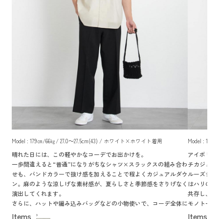
Model : 179㎝/66㎏/ 27.0～27.5cm(43) / ホワイト×ホワイト着用
Model : 1
晴れた日には、この軽やかなコーデでお出かけを。
アイボリー
一歩間違えると“普通”になりがちなシャツ×スラックスの組み合わ
チカジュア
せも、バンドカラーで抜け感を加えることで程よくカジュアルダウ
ルーズシル
ン。麻のような涼しげな素材感が、夏らしさと季節感をさりげなく
はハリのあ
演出してくれます。
共存し、大
さらに、ハットや編み込みバッグなどの小物使いで、コーデ全体に
モノトーン
遊び心を。
象のコーデ