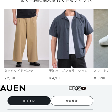
タックワイドパンツ
半袖オープンカラーシャツ
スマートス
￥2,990
￥4,990
￥8,990
ログイン
会員登録