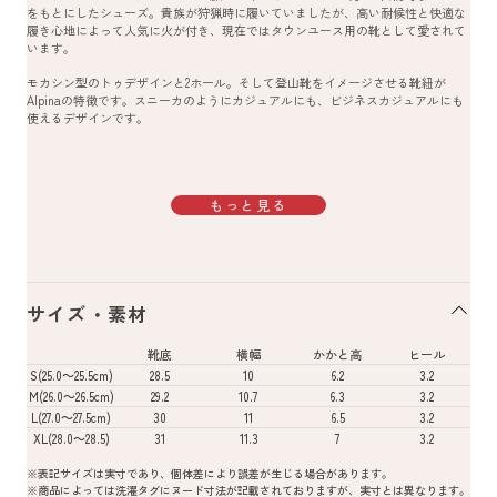
をもとにしたシューズ。貴族が狩猟時に履いていましたが、高い耐候性と快適な
履き心地によって人気に火が付き、現在ではタウンユース用の靴として愛されて
います。
モカシン型のトゥデザインと2ホール。そして登山靴をイメージさせる靴紐が
Alpinaの特徴です。スニーカのようにカジュアルにも、ビジネスカジュアルにも
使えるデザインです。
もっと見る
サイズ・素材
靴底
横幅
かかと高
ヒール
S(25.0～25.5cm)
28.5
10
6.2
3.2
M(26.0～26.5cm)
29.2
10.7
6.3
3.2
L(27.0～27.5cm)
30
11
6.5
3.2
XL(28.0～28.5)
31
11.3
7
3.2
※表記サイズは実寸であり、個体差により誤差が生じる場合があります。
※商品によっては洗濯タグにヌード寸法が記載されておりますが、実寸とは異なります。