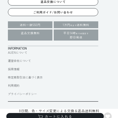
返品交換について
ご利用ガイド/お問い合わせ
送料一律550円
1万円
送料無料
以上で
返品交換無料
平日14時
までの注文で
即日発送
INFORMATION
AUENについて
運営会社について
採用情報
特定商取引法に基づく表示
利用規約
プライバシーポリシー
8日間、色・サイズ変更による交換＆返品送料無料
© 2025 Draft Inc.
カートに入れる