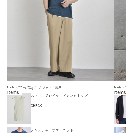
Model : 179㎝/66㎏/ L / ブラック着用
Model : 1
ストレッチレイヤードタンクトップ
CHECK
テクスチャーサマーニット