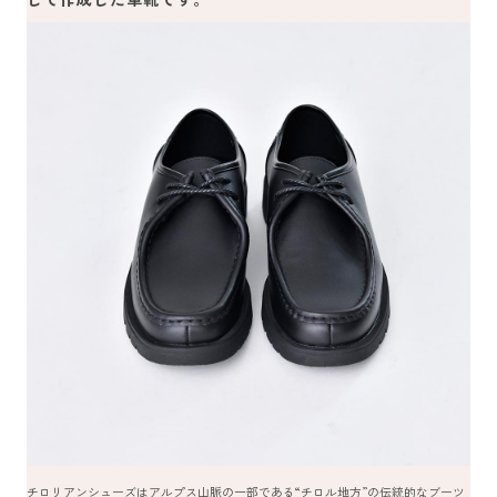
チロリアンシューズはアルプス山脈の一部である“チロル地方”の伝統的なブーツ