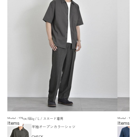
Model : 179㎝/66㎏/ L / スエード着用
Model : 1
半袖オープンカラーシャツ
CHECK