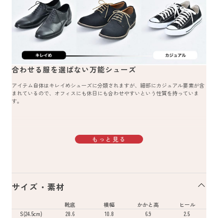
合わせる服を選ばない万能シューズ
アイテム自体はキレイめシューズに分類されますが、細部にカジュアル要素が含
まれているので、オフィスにも休日にも合わせやすいという性質を持っていま
す。
もっと見る
サイズ・素材
靴底
横幅
かかと高
ヒール
S(24.5cm)
28.6
10.8
6.9
2.5