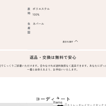
表
ポリエステル
地
100%
生
ネパール
産
国
表示を隠す
返品・交換は無料で安心
宅でじっくりご試着いただけます。合わなければ送料負担なく返品できます。あなたにぴっ
一着と出会えるよう、お手伝いいたします。
コーディネート
ストレッチレイヤードタンク