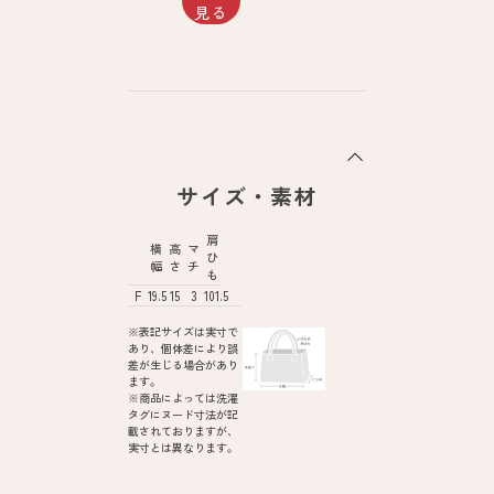
見る
サイズ・素材
肩
横
高
マ
ひ
幅
さ
チ
も
F
19.5
15
3
101.5
※表記サイズは実寸で
あり、個体差により誤
差が生じる場合があり
ます。
※商品によっては洗濯
タグにヌード寸法が記
載されておりますが、
実寸とは異なります。