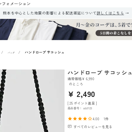
ンフォメーション
熊本を中心とした地震の影響による配送遅延について
詳しくはこちら
ハンドロープ サコッシュ
バッグ
ハンドロープ サコッシ
通常価格
¥
6,990
のところ
¥
2,490
[
25
ポイント進呈 ]
商品番号
ab3123
4.00
1
すべてのレビューを見る