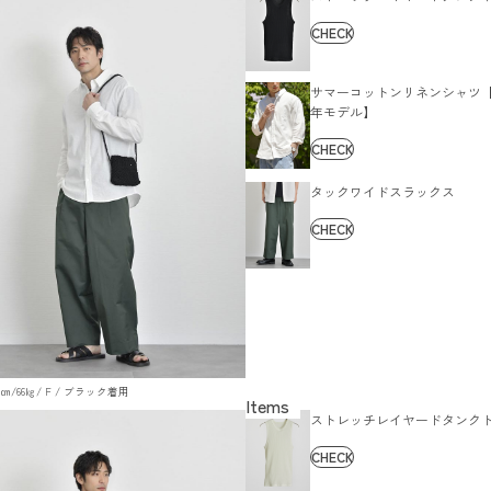
CHECK
サマーコットンリネンシャツ【2
年モデル】
CHECK
タックワイドスラックス
CHECK
 179㎝/66㎏/ F / ブラック着用
ストレッチレイヤードタンク
CHECK