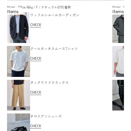
Model : 179㎝/66㎏/ F / ナチュラル(019)着用
Model : 1
ワッフルショールカーディガン
CHECK
クールタッチスムースTシャツ
CHECK
タックワイドスラックス
CHECK
チロリアンシューズ
CHECK