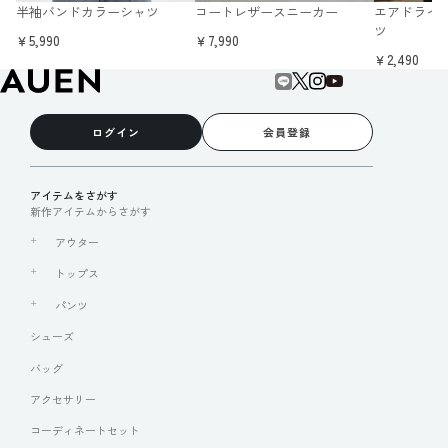
半袖バンドカラーシャツ
コートレザースニーカー
エアドライ 
ツ
￥5,990
￥7,990
￥2,490
ログイン
会員登録
アイテムをさがす
新作アイテムからさがす
アウター
トップス
パンツ
シューズ
バッグ
アクセサリー
コーディネートセット