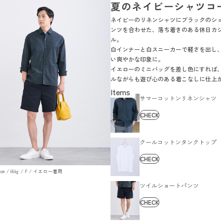
夏のネイビーシャツコ
ネイビーのリネンシャツにブラックのシ
ンツを合わせた、落ち着きのある休日カ
ル。
白インナーと白スニーカーで軽さを出し
い爽やかな印象に。
イエローのミニバッグを差し色にすれば
ルながらも遊び心のある着こなしに仕上
す。
サマーコットンリネンシャツ
CHECK
クールコットンタンクトップ
CHECK
179㎝ / 66㎏ / F / イエロー着用
ツイルショートパンツ
CHECK