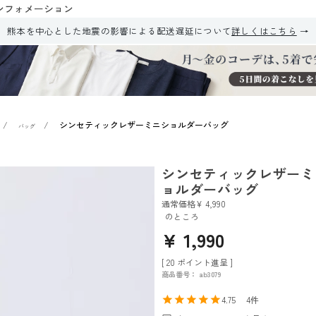
ンフォメーション
熊本を中心とした地震の影響による配送遅延について
詳しくはこちら
シンセティックレザーミニショルダーバッグ
バッグ
シンセティックレザーミ
ョルダーバッグ
通常価格
¥
4,990
のところ
¥
1,990
[
20
ポイント進呈 ]
商品番号
ab3079
4.75
4