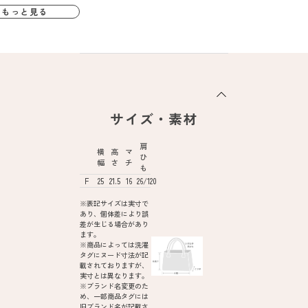
もっと見る
サイズ・素材
肩
横
高
マ
ひ
幅
さ
チ
も
F
25
21.5
16
26/120
※表記サイズは実寸で
あり、個体差により誤
差が生じる場合があり
ます。
※商品によっては洗濯
タグにヌード寸法が記
載されておりますが、
実寸とは異なります。
※ブランド名変更のた
め、一部商品タグには
旧ブランド名が記載さ