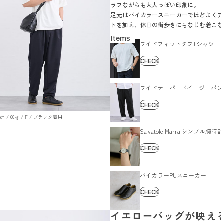
ラフながらも大人っぽい印象に。
足元はバイカラースニーカーでほどよく
トを加え、休日の街歩きにもなじむ着こ
す。
ワイドフィットタフTシャツ
CHECK
ワイドテーパードイージーパ
CHECK
179㎝ / 66㎏ / F / ブラック着用
Salvatole Marra シンプル腕時
CHECK
バイカラーPUスニーカー
CHECK
イエローバッグが映え