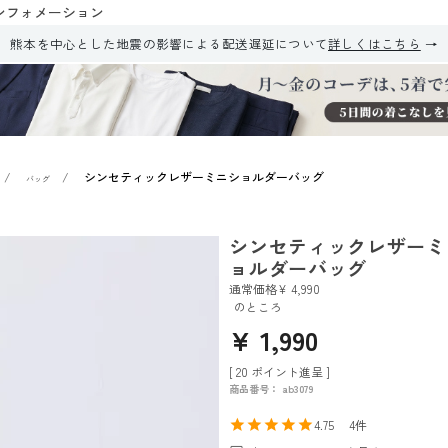
ンフォメーション
熊本を中心とした地震の影響による配送遅延について
詳しくはこちら
シンセティックレザーミニショルダーバッグ
バッグ
シンセティックレザーミ
ョルダーバッグ
通常価格
¥
4,990
のところ
¥
1,990
[
20
ポイント進呈 ]
商品番号
ab3079
4.75
4