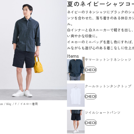
夏のネイビーシャツコ
ネイビーのリネンシャツにブラックのシ
ンツを合わせた、落ち着きのある休日カ
ル。
白インナーと白スニーカーで軽さを出し
い爽やかな印象に。
イエローのミニバッグを差し色にすれば
ルながらも遊び心のある着こなしに仕上
す。
サマーコットンリネンシャツ
CHECK
クールコットンタンクトップ
CHECK
179㎝ / 66㎏ / F / イエロー着用
ツイルショートパンツ
CHECK