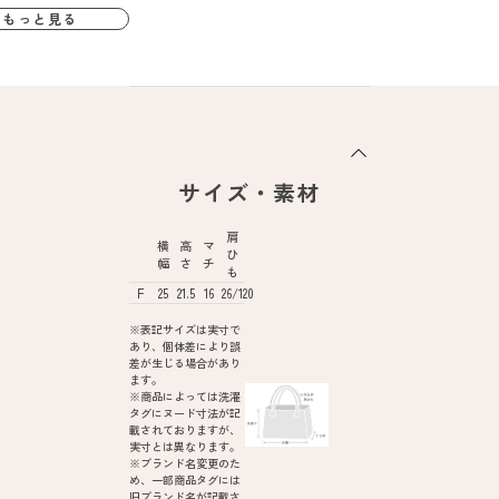
もっと見る
サイズ・素材
肩
横
高
マ
ひ
幅
さ
チ
も
F
25
21.5
16
26/120
※表記サイズは実寸で
あり、個体差により誤
差が生じる場合があり
ます。
※商品によっては洗濯
タグにヌード寸法が記
載されておりますが、
実寸とは異なります。
※ブランド名変更のた
め、一部商品タグには
旧ブランド名が記載さ