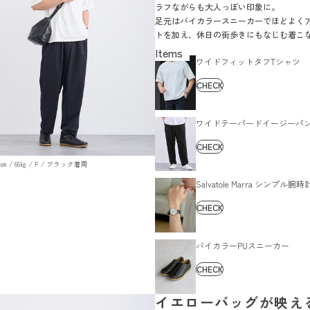
ラフながらも大人っぽい印象に。
足元はバイカラースニーカーでほどよく
トを加え、休日の街歩きにもなじむ着こ
す。
ワイドフィットタフTシャツ
CHECK
ワイドテーパードイージーパ
CHECK
179㎝ / 66㎏ / F / ブラック着用
Salvatole Marra シンプル腕時
CHECK
バイカラーPUスニーカー
CHECK
イエローバッグが映え