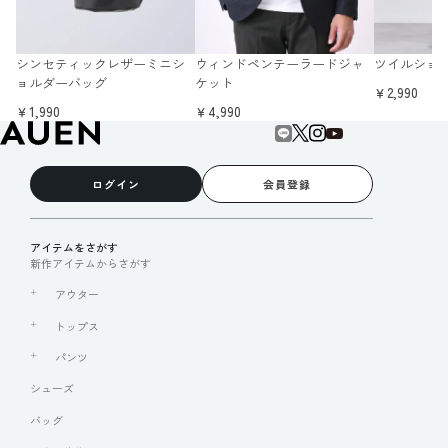
シンセティックレザーミニシ
ウィンドペンテーラードジャ
ツイルショ
ョルダーバッグ
ケット
￥2,990
￥1,990
￥4,990
ログイン
会員登録
アイテムをさがす
新作アイテムからさがす
アウター
トップス
パンツ
シューズ
バッグ