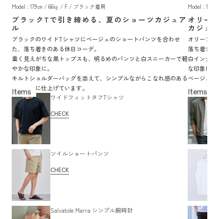
Model : 179㎝ / 66㎏ / F / ブラック着用
Model : 17
ブラックTで引き締める、夏のショーツカジュア
オリー
ル
カジュ
ブラックのワイドTシャツにベージュのショートパンツを合わせ
オリーブの
た、落ち着きのある休日コーデ。
落ち着きの
重く見えがちな黒トップスも、明るめのパンツと白スニーカーで軽
白インナー
やかな印象に。
な印象に。
キルトショルダーバッグを添えて、シンプルながらこなれ感のある
ベージュの
着こなしに仕上げています。
かさのある
ワイドフィットタフTシャツ
CHECK
ツイルショートパンツ
CHECK
Salvatole Marra シンプル腕時計