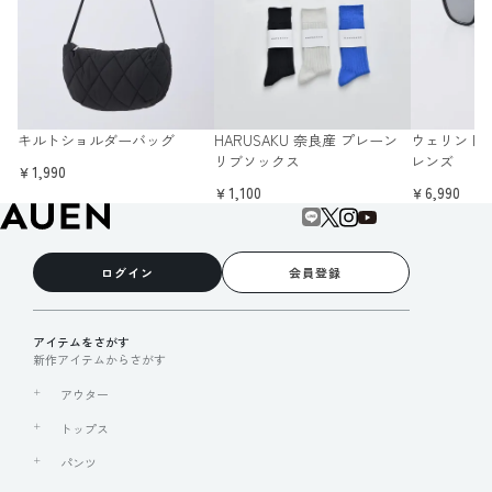
キルトショルダーバッグ
HARUSAKU 奈良産 プレーン
ウェリントン
リブソックス
レンズ
￥1,990
￥1,100
￥6,990
ログイン
会員登録
アイテムをさがす
新作アイテムからさがす
アウター
トップス
パンツ