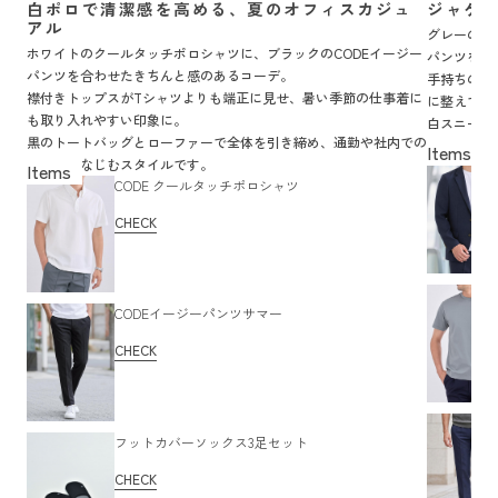
白ポロで清潔感を高める、夏のオフィスカジュ
ジャケ
アル
グレーのC
ホワイトのクールタッチポロシャツに、ブラックのCODEイージー
パンツを合
パンツを合わせたきちんと感のあるコーデ。
手持ちのサ
襟付きトップスがTシャツよりも端正に見せ、暑い季節の仕事着に
に整えてく
も取り入れやすい印象に。
白スニーカ
黒のトートバッグとローファーで全体を引き締め、通勤や社内での
む着こなし
着用にもなじむスタイルです。
CODE クールタッチポロシャツ
CHECK
CODEイージーパンツサマー
CHECK
フットカバーソックス3足セット
CHECK