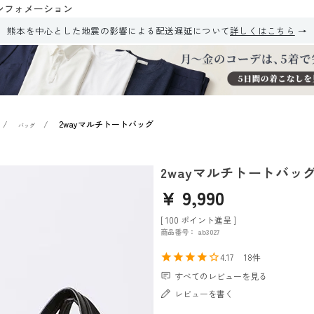
ンフォメーション
熊本を中心とした地震の影響による配送遅延について
詳しくはこちら
2wayマルチトートバッグ
バッグ
2wayマルチトートバッ
¥
9,990
[
100
ポイント進呈 ]
商品番号
ab3027
4.17
18
すべてのレビューを見る
レビューを書く