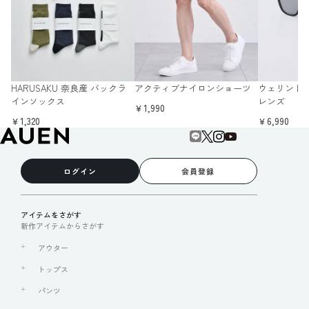
HARUSAKU 奈良産 バックラ
アクティブナイロンショーツ
ウェリントン
インソックス
レンズ
￥1,990
￥1,320
￥6,990
ログイン
会員登録
アイテムをさがす
新作アイテムからさがす
アウター
トップス
パンツ