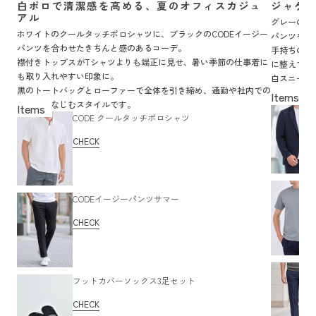
白ポロで清潔感を高める、夏のオフィスカジュ
ジャケ
アル
グレーのC
ホワイトのクールタッチポロシャツに、ブラックのCODEイージー
パンツを合
パンツを合わせたきちんと感のあるコーデ。
手持ちのサ
襟付きトップスがTシャツよりも端正に見せ、暑い季節の仕事着に
に整えてく
も取り入れやすい印象に。
白スニーカ
黒のトートバッグとローファーで全体を引き締め、通勤や社内での
む着こなし
着用にもなじむスタイルです。
CODE クールタッチポロシャツ
CHECK
CODEイージーパンツサマー
CHECK
フットカバーソックス3足セット
CHECK