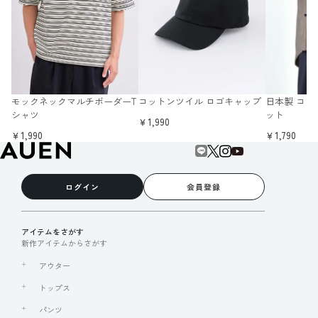
モックネックマルチボーダーT
コットンツイル ロゴキャップ
日本製 コン
シャツ
ット
￥1,990
￥1,990
￥1,790
ログイン
会員登録
アイテムをさがす
新作アイテムからさがす
アウター
トップス
パンツ