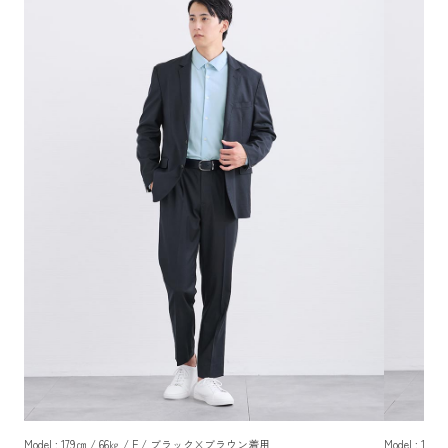
Model : 179㎝ / 66㎏ / F / ブラック×ブラウン着用
Model : 1