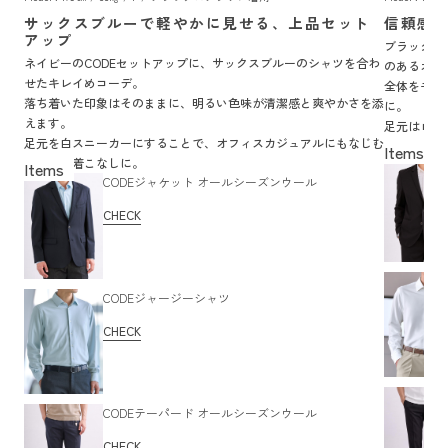
サックスブルーで軽やかに見せる、上品セット
信頼感
アップ
ブラックの
ネイビーのCODEセットアップに、サックスブルーのシャツを合わ
のあるオフ
せたキレイめコーデ。
全体をモノ
落ち着いた印象はそのままに、明るい色味が清潔感と爽やかさを添
に。
えます。
足元はロー
足元を白スニーカーにすることで、オフィスカジュアルにもなじむ
イルです。
軽やかな着こなしに。
CODEジャケット オールシーズンウール
CHECK
CODEジャージーシャツ
CHECK
CODEテーパード オールシーズンウール
CHECK