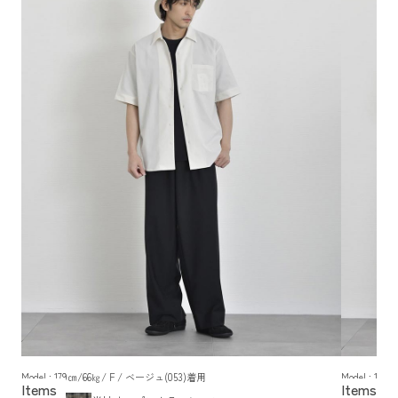
Model : 179㎝/66㎏/ F / ベージュ(053)着用
Model : 17