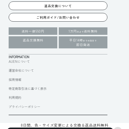
返品交換について
ご利用ガイド/お問い合わせ
送料一律550円
1万円
送料無料
以上で
返品交換無料
平日14時
までの注文で
即日発送
INFORMATION
AUENについて
運営会社について
採用情報
特定商取引法に基づく表示
利用規約
プライバシーポリシー
8日間、色・サイズ変更による交換＆返品送料無料
© 2025 Draft Inc.