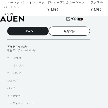
サマーコットンリネンスキッ
半袖オープンカラーシャツ
ワッフルサ
パーシャツ
￥4,990
￥4,990
￥5,990
ログイン
会員登録
アイテムをさがす
新作アイテムからさがす
アウター
トップス
パンツ
シューズ
バッグ
アクセサリー
コーディネートセット