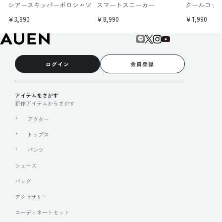
シアースキッパーポロシャツ
スマートスニーカー
クールコッ
￥3,990
￥8,990
￥1,990
ログイン
会員登録
アイテムをさがす
新作アイテムからさがす
アウター
トップス
パンツ
シューズ
バッグ
アクセサリー
コーディネートセット