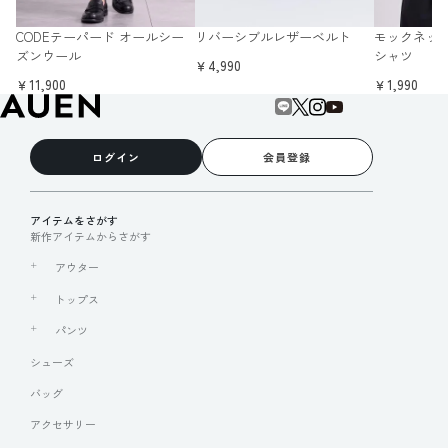
CODEテーパード オールシー
リバーシブルレザーベルト
モックネッ
ズンウール
シャツ
￥4,990
￥11,900
￥1,990
ログイン
会員登録
アイテムをさがす
新作アイテムからさがす
アウター
トップス
パンツ
シューズ
バッグ
アクセサリー