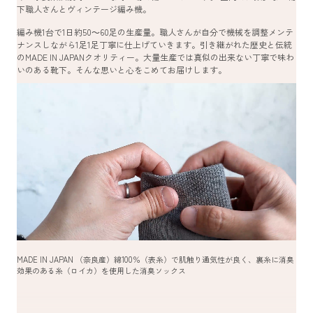
下職人さんとヴィンテージ編み機。
編み機1台で1日約50～60足の生産量。職人さんが自分で機械を調整メンテ
ナンスしながら1足1足丁寧に仕上げていきます。引き継がれた歴史と伝統
のMADE IN JAPANクオリティー。大量生産では真似の出来ない丁寧で味わ
いのある靴下。そんな思いと心をこめてお届けします。
MADE IN JAPAN （奈良産）綿100％（表糸）で肌触り通気性が良く、裏糸に消臭
効果のある糸（ロイカ）を使用した消臭ソックス