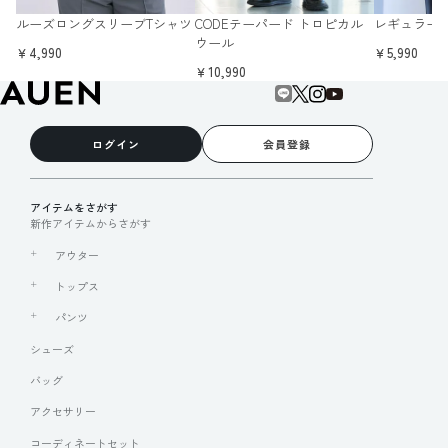
ルーズロングスリーブTシャツ
CODEテーパード トロピカル
レギュラー
ウール
￥4,990
￥5,990
￥10,990
ログイン
会員登録
アイテムをさがす
新作アイテムからさがす
アウター
トップス
パンツ
シューズ
バッグ
アクセサリー
コーディネートセット