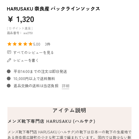
HARUSAKU 奈良産 バックラインソックス
¥
1,320
[
13
ポイント進呈 ]
商品番号
aa2753
5.00
3
すべてのレビューを見る
レビューを書く
平日14:00までの注文は即日発送
10,000円以上で送料無料
返品交換の送料は当店負担
詳細
アイテム説明
メンズ靴下専門店 HARUSAKU (ハルサク)
メンズ靴下専門店 HARUSAKU (ハルサク)の靴下は日本一の靴下の生産地で
ある奈良県広陵町の小さな町工場で編まれています。 国内では数少ない靴