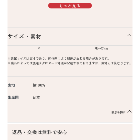
もっと見る
サイズ・素材
M
25～27cm
※表記サイズは実寸であり、個体差により誤差が生じる場合があります。
※商品によっては洗濯タグにヌード寸法が記載されておりますが、実寸とは異なります。
表地
綿100%
生産国
日本
表示を隠す
返品・交換は無料で安心