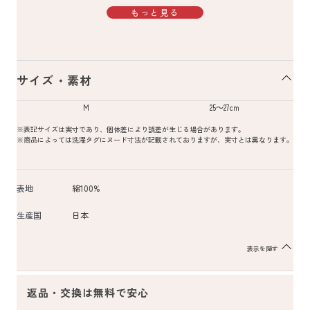
もっと見る
サイズ・素材
M
25～27cm
※表記サイズは実寸であり、個体差により誤差が生じる場合があります。
※商品によっては洗濯タグにヌード寸法が記載されておりますが、実寸とは異なります。
表地
綿100%
生産国
日本
表示を隠す
返品・交換は無料で安心