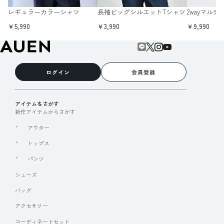
レギュラーカラーシャツ
長袖ビッグシルエットTシャツ
2wayマル
￥5,990
￥3,990
￥9,990
ログイン
会員登録
アイテムをさがす
新作アイテムからさがす
アウター
トップス
パンツ
シューズ
バッグ
アクセサリー
コーディネートセット