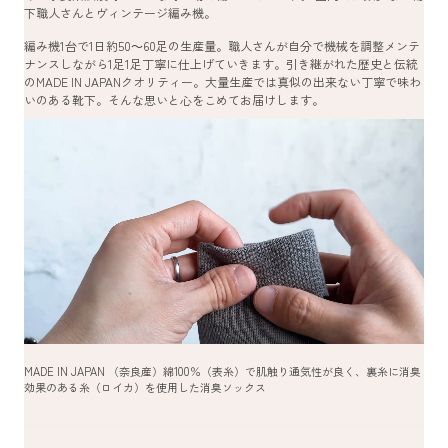
下職人さんとヴィンテージ編み機。
編み機1台で1日約50～60足の生産量。職人さんが自分で機械を調整メンテ
ナンスしながら1足1足丁寧に仕上げていきます。引き継がれた歴史と伝統
のMADE IN JAPANクオリティー。大量生産では真似の出来ない丁寧で味わ
いのある靴下。そんな思いと心をこめてお届けします。
MADE IN JAPAN （奈良産）綿100％（表糸）で肌触り通気性が良く、裏糸に消臭
効果のある糸（ロイカ）を使用した消臭ソックス