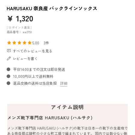
HARUSAKU 奈良産 バックラインソックス
¥
1,320
[
13
ポイント進呈 ]
商品番号
aa2753
5.00
3
すべてのレビューを見る
レビューを書く
平日14:00までの注文は即日発送
10,000円以上で送料無料
返品交換の送料は当店負担
詳細
アイテム説明
メンズ靴下専門店 HARUSAKU (ハルサク)
メンズ靴下専門店 HARUSAKU (ハルサク)の靴下は日本一の靴下の生産地で
ある奈良県広陵町の小さな町工場で編まれています。 国内では数少ない靴