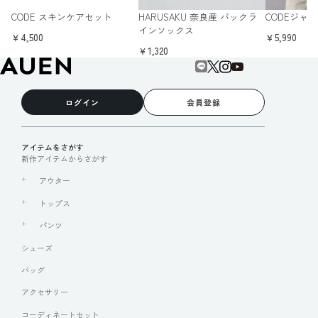
CODE スキンケアセット
HARUSAKU 奈良産 バックラ
CODEジャ
インソックス
￥4,500
￥5,990
￥1,320
ログイン
会員登録
アイテムをさがす
新作アイテムからさがす
アウター
トップス
パンツ
シューズ
バッグ
アクセサリー
コーディネートセット