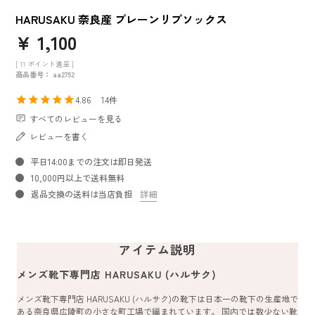
HARUSAKU 奈良産 プレーンリブソックス
¥
1,100
[
11
ポイント進呈 ]
商品番号
aa2752
4.86
14
すべてのレビューを見る
レビューを書く
平日14:00までの注文は即日発送
10,000円以上で送料無料
返品交換の送料は当店負担
詳細
アイテム説明
メンズ靴下専門店 HARUSAKU (ハルサク)
メンズ靴下専門店 HARUSAKU (ハルサク)の靴下は日本一の靴下の生産地で
ある奈良県広陵町の小さな町工場で編まれています。 国内では数少ない靴