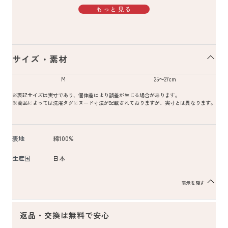
もっと見る
サイズ・素材
M
25～27cm
※表記サイズは実寸であり、個体差により誤差が生じる場合があります。
※商品によっては洗濯タグにヌード寸法が記載されておりますが、実寸とは異なります。
表地
綿100%
生産国
日本
表示を隠す
返品・交換は無料で安心