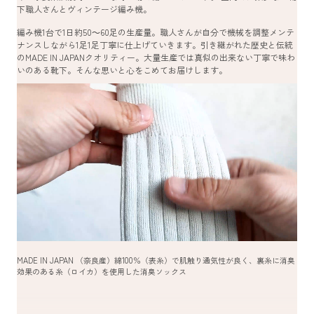
下職人さんとヴィンテージ編み機。
編み機1台で1日約50～60足の生産量。職人さんが自分で機械を調整メンテ
ナンスしながら1足1足丁寧に仕上げていきます。引き継がれた歴史と伝統
のMADE IN JAPANクオリティー。大量生産では真似の出来ない丁寧で味わ
いのある靴下。そんな思いと心をこめてお届けします。
MADE IN JAPAN （奈良産）綿100％（表糸）で肌触り通気性が良く、裏糸に消臭
効果のある糸（ロイカ）を使用した消臭ソックス