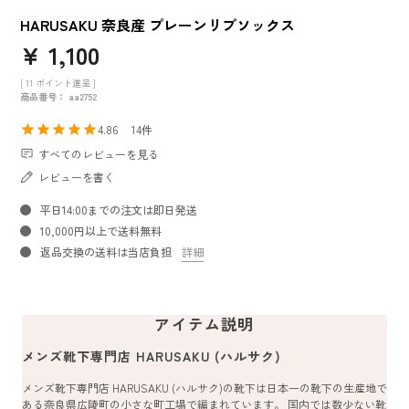
HARUSAKU 奈良産 プレーンリブソックス
¥
1,100
[
11
ポイント進呈 ]
商品番号
aa2752
4.86
14
すべてのレビューを見る
レビューを書く
平日14:00までの注文は即日発送
10,000円以上で送料無料
返品交換の送料は当店負担
詳細
アイテム説明
メンズ靴下専門店 HARUSAKU (ハルサク)
メンズ靴下専門店 HARUSAKU (ハルサク)の靴下は日本一の靴下の生産地で
ある奈良県広陵町の小さな町工場で編まれています。 国内では数少ない靴