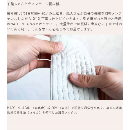
下職人さんとヴィンテージ編み機。
編み機1台で1日約50～60足の生産量。職人さんが自分で機械を調整メンテ
ナンスしながら1足1足丁寧に仕上げていきます。引き継がれた歴史と伝統
のMADE IN JAPANクオリティー。大量生産では真似の出来ない丁寧で味わ
いのある靴下。そんな思いと心をこめてお届けします。
MADE IN JAPAN （奈良産）綿100％（表糸）で肌触り通気性が良く、裏糸に消臭
効果のある糸（ロイカ）を使用した消臭ソックス