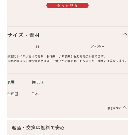
もっと見る
サイズ・素材
M
25～27cm
※表記サイズは実寸であり、個体差により誤差が生じる場合があります。
※商品によっては洗濯タグにヌード寸法が記載されておりますが、実寸とは異なります。
表地
綿100%
生産国
日本
表示を隠す
返品・交換は無料で安心