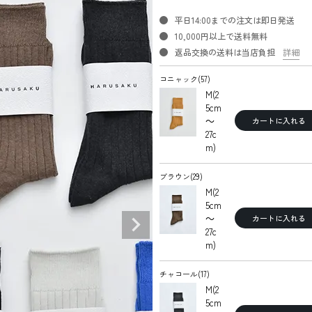
平日14:00までの注文は即日発送
10,000円以上で送料無料
返品交換の送料は当店負担
詳細
コニャック(57)
M(2
5cm
～
カートに入れる
27c
m)
ブラウン(29)
M(2
5cm
～
カートに入れる
27c
m)
チャコール(17)
M(2
5cm