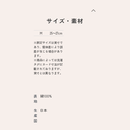
サイズ・素材
M
25～27cm
※表記サイズは実寸で
あり、個体差により誤
差が生じる場合があり
ます。
※商品によっては洗濯
タグにヌード寸法が記
載されておりますが、
実寸とは異なります。
表
綿100%
地
生
日本
産
国