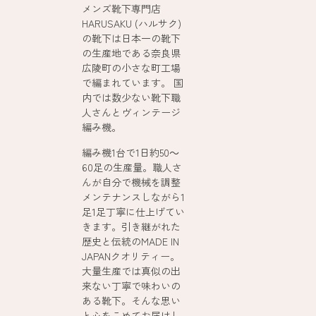
メンズ靴下専門店
HARUSAKU (ハルサク)
の靴下は日本一の靴下
の生産地である奈良県
広陵町の小さな町工場
で編まれています。 国
内では数少ない靴下職
人さんとヴィンテージ
編み機。
編み機1台で1日約50～
60足の生産量。職人さ
んが自分で機械を調整
メンテナンスしながら1
足1足丁寧に仕上げてい
きます。引き継がれた
歴史と伝統のMADE IN
JAPANクオリティー。
大量生産では真似の出
来ない丁寧で味わいの
ある靴下。そんな思い
と心をこめてお届けし