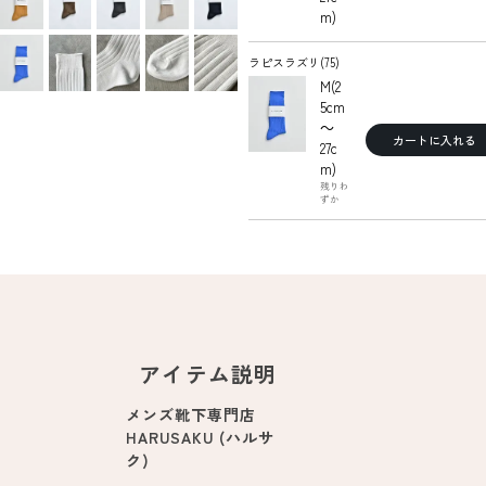
m)
ラピスラズリ(75)
M(2
5cm
～
カートに入れる
27c
m)
残りわ
ずか
アイテム説明
メンズ靴下専門店
HARUSAKU (ハルサ
ク)