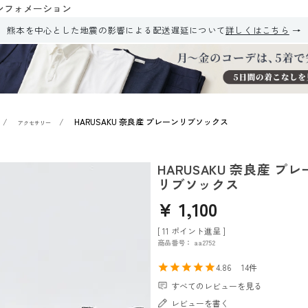
ンフォメーション
熊本を中心とした地震の影響による配送遅延について
詳しくはこちら
HARUSAKU 奈良産 プレーンリブソックス
アクセサリー
HARUSAKU 奈良産 プ
リブソックス
¥
1,100
[
11
ポイント進呈 ]
商品番号
aa2752
4.86
14
すべてのレビューを見る
レビューを書く