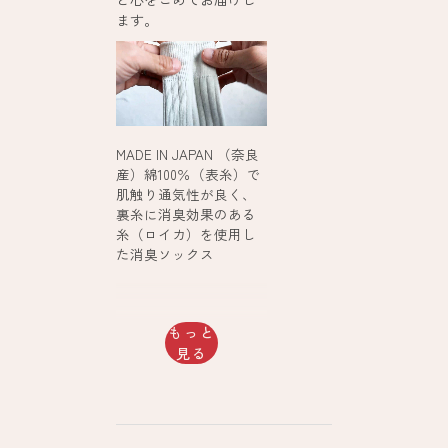
ます。
MADE IN JAPAN （奈良
産）綿100％（表糸）で
肌触り通気性が良く、
裏糸に消臭効果のある
糸（ロイカ）を使用し
た消臭ソックス
もっと
見る