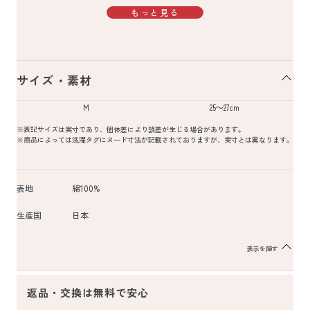
もっと見る
サイズ・素材
M
25～27cm
※表記サイズは実寸であり、個体差により誤差が生じる場合があります。
※商品によっては洗濯タグにヌード寸法が記載されておりますが、実寸とは異なります。
表地
綿100%
生産国
日本
表示を隠す
返品・交換は無料で安心