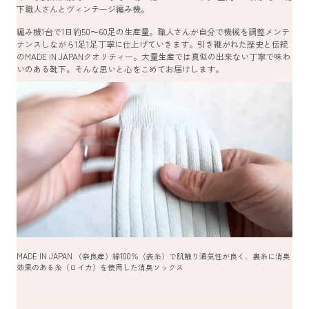
下職人さんとヴィンテージ編み機。
編み機1台で1日約50～60足の生産量。職人さんが自分で機械を調整メンテ
ナンスしながら1足1足丁寧に仕上げていきます。引き継がれた歴史と伝統
のMADE IN JAPANクオリティー。大量生産では真似の出来ない丁寧で味わ
いのある靴下。そんな思いと心をこめてお届けします。
MADE IN JAPAN （奈良産）綿100％（表糸）で肌触り通気性が良く、裏糸に消臭
効果のある糸（ロイカ）を使用した消臭ソックス