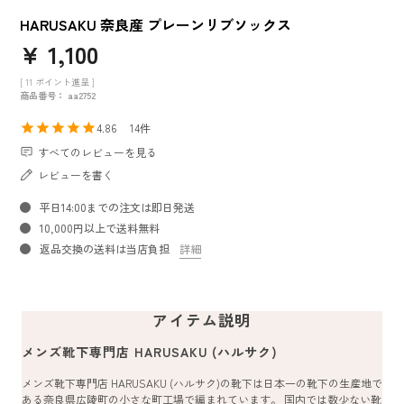
HARUSAKU 奈良産 プレーンリブソックス
¥
1,100
[
11
ポイント進呈 ]
商品番号
aa2752
4.86
14
すべてのレビューを見る
レビューを書く
平日14:00までの注文は即日発送
10,000円以上で送料無料
返品交換の送料は当店負担
詳細
アイテム説明
メンズ靴下専門店 HARUSAKU (ハルサク)
メンズ靴下専門店 HARUSAKU (ハルサク)の靴下は日本一の靴下の生産地で
ある奈良県広陵町の小さな町工場で編まれています。 国内では数少ない靴