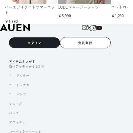
バーズアイライトサマーニッ
CODEジャージーシャツ
コントロール
ト
￥5,990
￥1,290
￥1,990
ログイン
会員登録
アイテムをさがす
新作アイテムからさがす
アウター
トップス
パンツ
シューズ
バッグ
アクセサリー
コーディネートセット