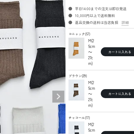
平日14:00までの注文は即日発送
10,000円以上で送料無料
返品交換の送料は当店負担
詳細
コニャック(57)
M(2
5cm
～
カートに入れる
27c
m)
ブラウン(29)
M(2
5cm
～
カートに入れる
27c
m)
チャコール(17)
M(2
5cm