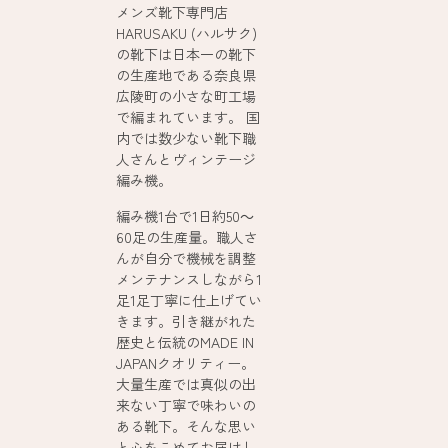
メンズ靴下専門店
HARUSAKU (ハルサク)
の靴下は日本一の靴下
の生産地である奈良県
広陵町の小さな町工場
で編まれています。 国
内では数少ない靴下職
人さんとヴィンテージ
編み機。
編み機1台で1日約50～
60足の生産量。職人さ
んが自分で機械を調整
メンテナンスしながら1
足1足丁寧に仕上げてい
きます。引き継がれた
歴史と伝統のMADE IN
JAPANクオリティー。
大量生産では真似の出
来ない丁寧で味わいの
ある靴下。そんな思い
と心をこめてお届けし