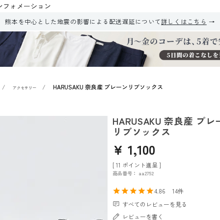
ンフォメーション
熊本を中心とした地震の影響による配送遅延について
詳しくはこちら
HARUSAKU 奈良産 プレーンリブソックス
アクセサリー
HARUSAKU 奈良産 プ
リブソックス
¥
1,100
[
11
ポイント進呈 ]
商品番号
aa2752
4.86
14
すべてのレビューを見る
レビューを書く