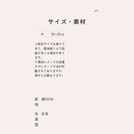
サイズ・素材
M
25～27cm
※表記サイズは実寸で
あり、個体差により誤
差が生じる場合があり
ます。
※商品によっては洗濯
タグにヌード寸法が記
載されておりますが、
実寸とは異なります。
表
綿100%
地
生
日本
産
国