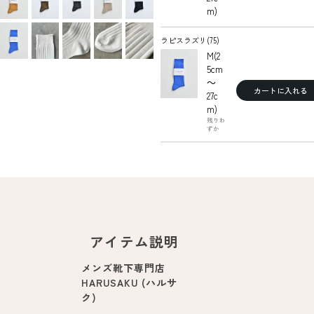
m)
ラピスラズリ(75)
M(2
5cm
～
カートに入れる
27c
m)
残りわ
ずか
アイテム説明
メンズ靴下専門店
HARUSAKU (ハルサ
ク)