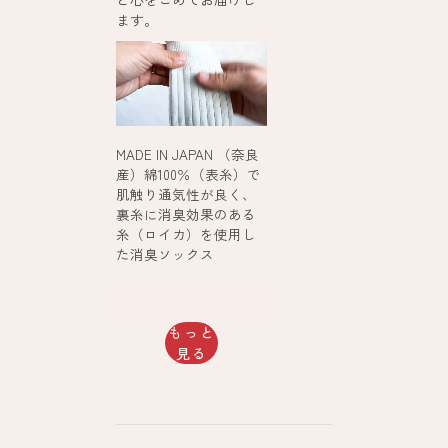
ます。
MADE IN JAPAN （奈良
産）綿100％（表糸）で
肌触り通気性が良く、
裏糸に消臭効果のある
糸（ロイカ）を使用し
た消臭ソックス
もっと
見る