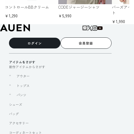
コントロールBBクリーム
CODEジャージーシャツ
バーズアイ
ト
￥1,290
￥5,990
￥1,990
ログイン
会員登録
アイテムをさがす
新作アイテムからさがす
アウター
トップス
パンツ
シューズ
バッグ
アクセサリー
コーディネートセット