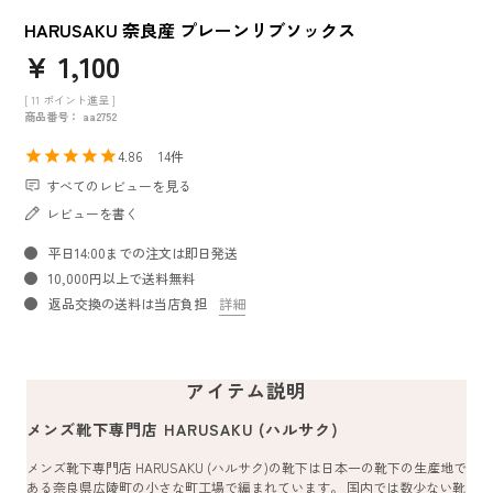
HARUSAKU 奈良産 プレーンリブソックス
¥
1,100
[
11
ポイント進呈 ]
商品番号
aa2752
4.86
14
すべてのレビューを見る
レビューを書く
平日14:00までの注文は即日発送
10,000円以上で送料無料
返品交換の送料は当店負担
詳細
アイテム説明
メンズ靴下専門店 HARUSAKU (ハルサク)
メンズ靴下専門店 HARUSAKU (ハルサク)の靴下は日本一の靴下の生産地で
ある奈良県広陵町の小さな町工場で編まれています。 国内では数少ない靴