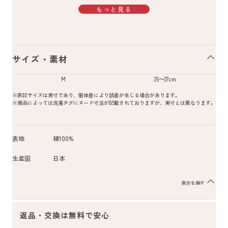
もっと見る
サイズ・素材
M
25～27cm
※表記サイズは実寸であり、個体差により誤差が生じる場合があります。
※商品によっては洗濯タグにヌード寸法が記載されておりますが、実寸とは異なります。
表地
綿100%
生産国
日本
表示を隠す
返品・交換は無料で安心