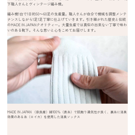
下職人さんとヴィンテージ編み機。
編み機1台で1日約50～60足の生産量。職人さんが自分で機械を調整メンテ
ナンスしながら1足1足丁寧に仕上げていきます。引き継がれた歴史と伝統
のMADE IN JAPANクオリティー。大量生産では真似の出来ない丁寧で味わ
いのある靴下。そんな思いと心をこめてお届けします。
MADE IN JAPAN （奈良産）綿100％（表糸）で肌触り通気性が良く、裏糸に消臭
効果のある糸（ロイカ）を使用した消臭ソックス