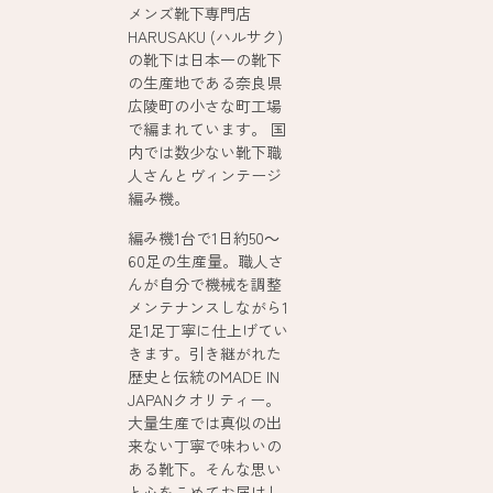
メンズ靴下専門店
HARUSAKU (ハルサク)
の靴下は日本一の靴下
の生産地である奈良県
広陵町の小さな町工場
で編まれています。 国
内では数少ない靴下職
人さんとヴィンテージ
編み機。
編み機1台で1日約50～
60足の生産量。職人さ
んが自分で機械を調整
メンテナンスしながら1
足1足丁寧に仕上げてい
きます。引き継がれた
歴史と伝統のMADE IN
JAPANクオリティー。
大量生産では真似の出
来ない丁寧で味わいの
ある靴下。そんな思い
と心をこめてお届けし