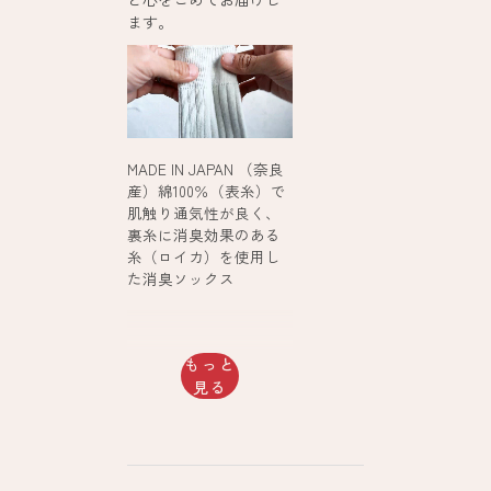
ます。
MADE IN JAPAN （奈良
産）綿100％（表糸）で
肌触り通気性が良く、
裏糸に消臭効果のある
糸（ロイカ）を使用し
た消臭ソックス
もっと
見る