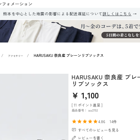
ンフォメーション
熊本を中心とした地震の影響による配送遅延について
詳しくはこちら
HARUSAKU 奈良産 プレーンリブソックス
アクセサリー
HARUSAKU 奈良産 プ
リブソックス
¥
1,100
[
11
ポイント進呈 ]
商品番号
aa2752
4.86
14
すべてのレビューを見る
レビューを書く