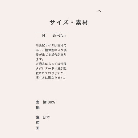
サイズ・素材
M
25～27cm
※表記サイズは実寸で
あり、個体差により誤
差が生じる場合があり
ます。
※商品によっては洗濯
タグにヌード寸法が記
載されておりますが、
実寸とは異なります。
表
綿100%
地
生
日本
産
国