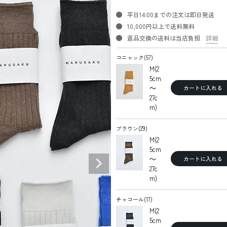
平日14:00までの注文は即日発送
10,000円以上で送料無料
返品交換の送料は当店負担
詳細
コニャック(57)
M(2
5cm
～
カートに入れる
27c
m)
ブラウン(29)
M(2
5cm
～
カートに入れる
27c
m)
チャコール(17)
M(2
5cm