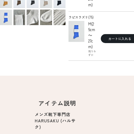
m)
ラピスラズリ(75)
M(2
5cm
～
カートに入れる
27c
m)
残りわ
ずか
アイテム説明
メンズ靴下専門店
HARUSAKU (ハルサ
ク)