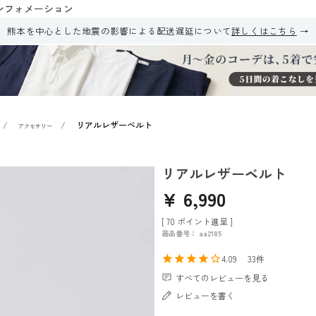
ンフォメーション
熊本を中心とした地震の影響による配送遅延について
詳しくはこちら
リアルレザーベルト
アクセサリー
リアルレザーベルト
¥
6,990
[
70
ポイント進呈 ]
商品番号
aa2185
4.09
33
すべてのレビューを見る
レビューを書く