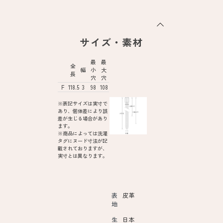
サイズ・素材
最
最
全
幅
小
大
長
穴
穴
F
118.5
3
98
108
※表記サイズは実寸で
あり、個体差により誤
差が生じる場合があり
ます。
※商品によっては洗濯
タグにヌード寸法が記
載されておりますが、
実寸とは異なります。
表
皮革
地
生
日本