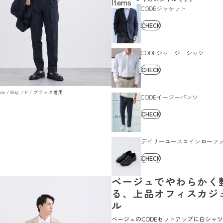
CODEジャケット
CHECK
CODEジャージーシャツ
CHECK
179㎝ / 66㎏ / F / ブラック着用
CODEイージーパンツ
CHECK
デイリーユースコインローフ
CHECK
ベージュでやわらかく
る、上品オフィスカジ
ル
ベージュのCODEセットアップに白シャ