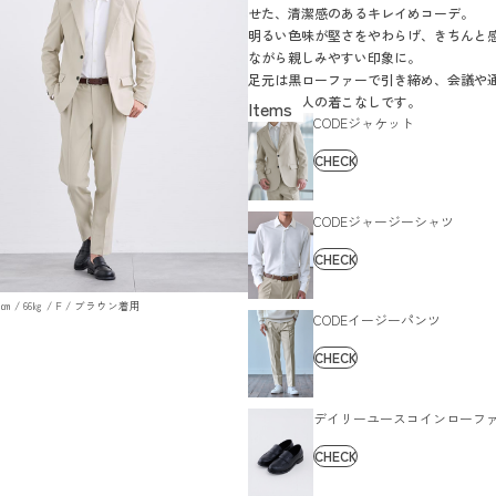
せた、清潔感のあるキレイめコーデ。
明るい色味が堅さをやわらげ、きちんと
ながら親しみやすい印象に。
足元は黒ローファーで引き締め、会議や
なじむ大人の着こなしです。
CODEジャケット
CHECK
CODEジャージーシャツ
CHECK
179㎝ / 66㎏ / F / ブラウン着用
CODEイージーパンツ
CHECK
デイリーユースコインローフ
CHECK