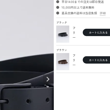
平日14:00までの注文は即日発送
10,000円以上で送料無料
返品交換の送料は当店負担
詳細
ブラック
フ
リ
カートに入れる
ー
ブラウン
フ
リ
カートに入れる
ー