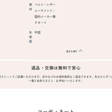
素
ベルト：レザー
材
ムーヴメント：
国内メーカー製
クオーツ
生
中国
産
国
表示を隠す
返品・交換は無料で安心
宅でじっくりご試着いただけます。合わなければ送料負担なく返品できます。あなたにぴっ
一着と出会えるよう、お手伝いいたします。
コーディネート