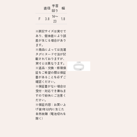
手首
直径
幅
回り
14～
F
3.8
1.8
23
※表記サイズは実寸で
あり、個体差により誤
差が生じる場合があり
ます。
※商品によっては洗濯
タグにヌード寸法が記
載されておりますが、
実寸とは異なります。
※返品・交換・修理保
証をご希望の際は保証
書があることを必ずご
確認ください。
※保証書がない場合は
受付・対応でき兼ねま
すので紛失にご注意く
ださい。
※保証内容：お買い上
げ後1年以内に生じた
自然故障（電池切れを
除く）