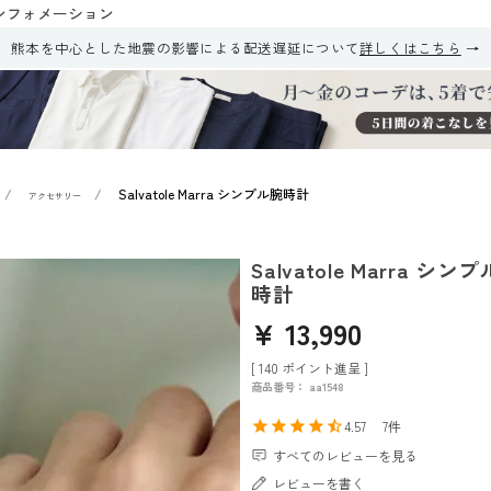
ンフォメーション
熊本を中心とした地震の影響による配送遅延について
詳しくはこちら
Salvatole Marra シンプル腕時計
アクセサリー
Salvatole Marra シン
時計
¥
13,990
[
140
ポイント進呈 ]
商品番号
aa1548
4.57
7
すべてのレビューを見る
レビューを書く