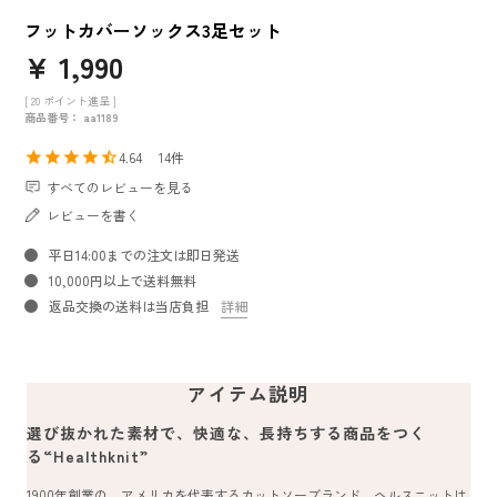
フットカバーソックス3足セット
¥
1,990
[
20
ポイント進呈 ]
商品番号
aa1189
4.64
14
すべてのレビューを見る
レビューを書く
平日14:00までの注文は即日発送
10,000円以上で送料無料
返品交換の送料は当店負担
詳細
アイテム説明
選び抜かれた素材で、快適な、長持ちする商品をつく
る“Healthknit”
1900年創業の、アメリカを代表するカットソーブランド。ヘルスニットは