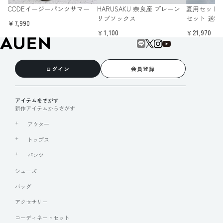
CODEイージーパンツサマー
HARUSAKU 奈良産 プレーン
夏用セットア
リブソックス
セット 送料
￥7,990
￥1,100
￥21,970
ログイン
会員登録
アイテムをさがす
新作アイテムからさがす
アウター
トップス
パンツ
シューズ
バッグ
アクセサリー
コーディネートセット