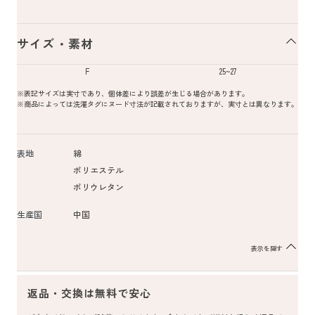
サイズ・素材
F
25~27
※表記サイズは実寸であり、個体差により誤差が生じる場合があります。
※商品によっては洗濯タグにヌード寸法が記載されておりますが、実寸とは異なります。
表地
綿
ポリエステル
ポリウレタン
生産国
中国
表示を隠す
返品・交換は無料で安心