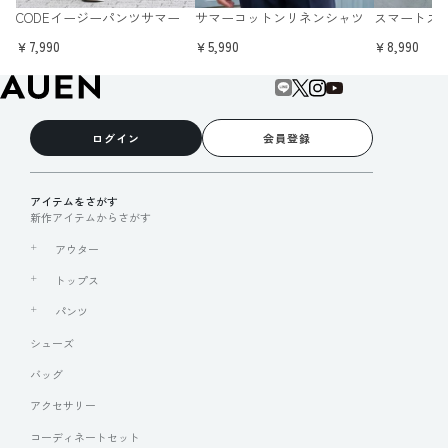
CODEイージーパンツサマー
サマーコットンリネンシャツ
スマートス
￥7,990
￥5,990
￥8,990
ログイン
会員登録
アイテムをさがす
新作アイテムからさがす
アウター
トップス
パンツ
シューズ
バッグ
アクセサリー
コーディネートセット