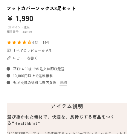
フットカバーソックス3足セット
¥
1,990
[
20
ポイント進呈 ]
商品番号
aa1189
4.64
14
すべてのレビューを見る
レビューを書く
平日14:00までの注文は即日発送
10,000円以上で送料無料
返品交換の送料は当店負担
詳細
アイテム説明
選び抜かれた素材で、快適な、長持ちする商品をつく
る“Healthknit”
1900年創業の、アメリカを代表するカットソーブランド。ヘルスニットは