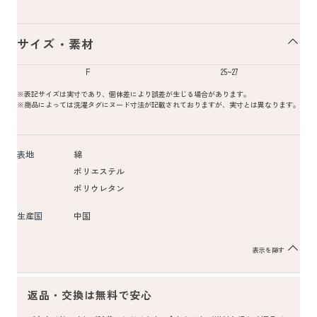
サイズ・素材
F
25~27
※表記サイズは実寸であり、個体差により誤差が生じる場合があります。
※商品によっては洗濯タグにヌード寸法が記載されておりますが、実寸とは異なります。
表地
綿
ポリエステル
ポリウレタン
生産国
中国
表示を隠す
返品・交換は無料で安心