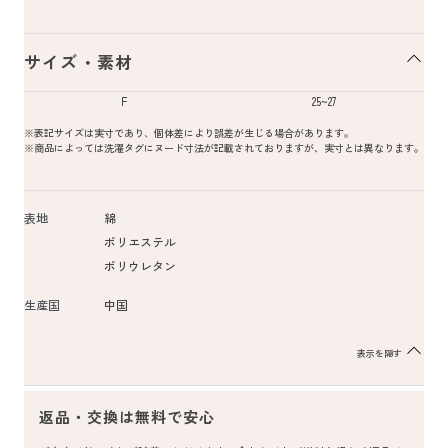
サイズ・素材
F
25~27
※表記サイズは実寸であり、個体差により誤差が生じる場合があります。
※商品によっては洗濯タグにヌード寸法が記載されておりますが、実寸とは異なります。
表地
綿
ポリエステル
ポリウレタン
生産国
中国
表示を隠す
返品・交換は無料で安心