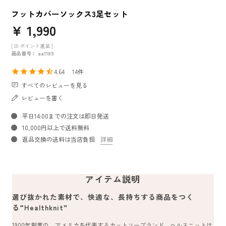
フットカバーソックス3足セット
¥
1,990
[
20
ポイント進呈 ]
商品番号
aa1189
4.64
14
すべてのレビューを見る
レビューを書く
平日14:00までの注文は即日発送
10,000円以上で送料無料
返品交換の送料は当店負担
詳細
アイテム説明
選び抜かれた素材で、快適な、長持ちする商品をつく
る“Healthknit”
1900年創業の、アメリカを代表するカットソーブランド。ヘルスニットは