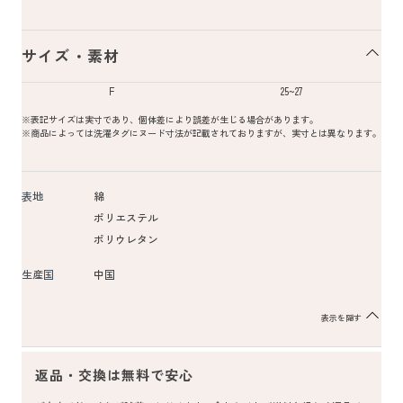
サイズ・素材
F
25~27
※表記サイズは実寸であり、個体差により誤差が生じる場合があります。
※商品によっては洗濯タグにヌード寸法が記載されておりますが、実寸とは異なります。
表地
綿
ポリエステル
ポリウレタン
生産国
中国
表示を隠す
返品・交換は無料で安心