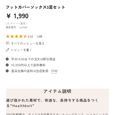
フットカバーソックス3足セット
¥
1,990
[
20
ポイント進呈 ]
商品番号
aa1189
4.64
14
すべてのレビューを見る
レビューを書く
平日14:00までの注文は即日発送
10,000円以上で送料無料
返品交換の送料は当店負担
詳細
アイテム説明
選び抜かれた素材で、快適な、長持ちする商品をつく
る“Healthknit”
1900年創業の、アメリカを代表するカットソーブランド。ヘルスニットは