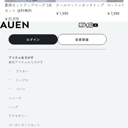
夏用セットアップコーデ 3点
クールコットンタンクトップ
コートレザ
セット 送料無料
￥1,990
￥7,990
￥21,970
ログイン
会員登録
アイテムをさがす
新作アイテムからさがす
アウター
トップス
パンツ
シューズ
バッグ
アクセサリー
コーディネートセット