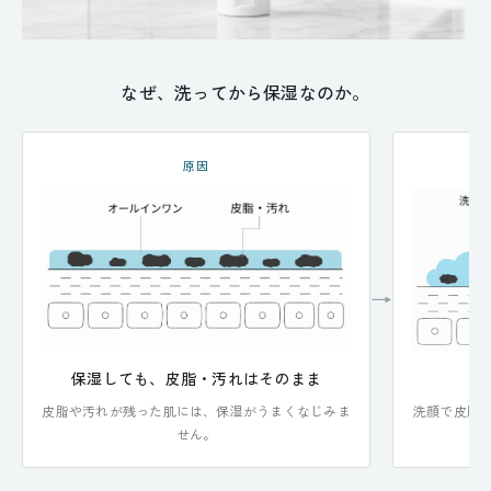
なぜ、洗ってから保湿なのか。
原因
→
保湿しても、皮脂・汚れはそのまま
皮脂や汚れが残った肌には、保湿がうまくなじみま
洗顔で皮脂
せん。