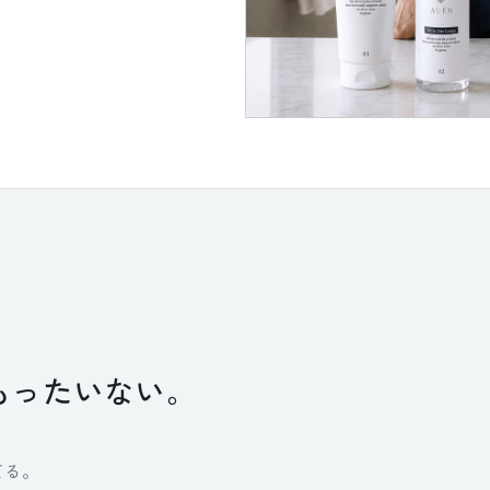
、
もったいない。
てる。