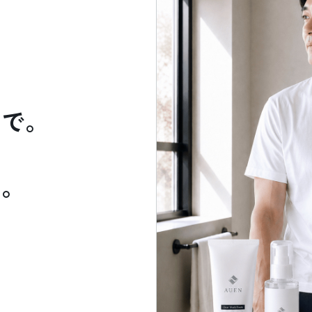
、
トで。
う。