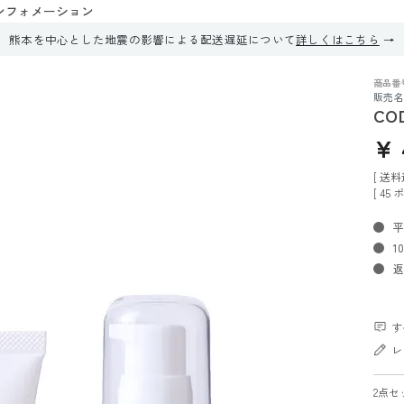
ンフォメーション
熊本を中心とした地震の影響による配送遅延について
詳しくはこちら
商品番
販売名
CO
¥
送料
[
45
ポ
平
1
返
す
レ
2点セ