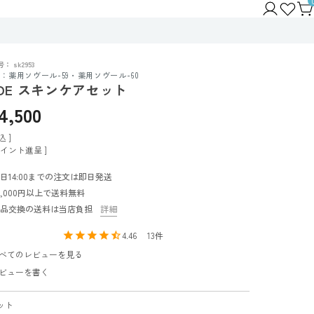
号
sk2953
：薬用ソヴール-59・薬用ソヴール-60
DE スキンケアセット
4,500
込
イント進呈 ]
日14:00までの注文は即日発送
0,000円以上で送料無料
品交換の送料は当店負担
詳細
4.46
13
べてのレビューを見る
ビューを書く
ット