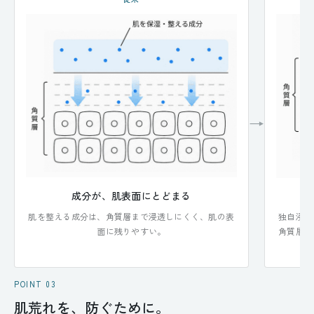
→
成分が、肌表面にとどまる
肌を整える成分は、角質層まで浸透しにくく、肌の表
独自浸透
面に残りやすい。
角質層ま
POINT 03
肌荒れを、防ぐために。