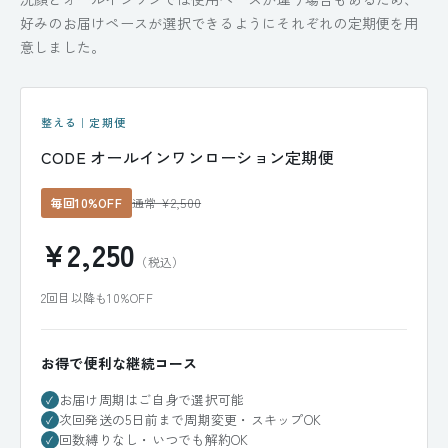
好みのお届けペースが選択できるようにそれぞれの定期便を用
意しました。
整える｜定期便
CODE オールインワンローション定期便
毎回10%OFF
通常 ¥2,500
¥2,250
（税込）
2回目以降も10%OFF
お得で便利な継続コース
お届け周期はご自身で選択可能
✓
次回発送の5日前まで周期変更・スキップOK
✓
回数縛りなし・いつでも解約OK
✓