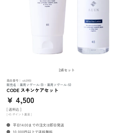
2点セット
商品番号
sk2953
販売名：薬用ソヴール-59・薬用ソヴール-60
CODE スキンケアセット
¥
4,500
送料込
[
45
ポイント進呈 ]
平日14:00までの注文は即日発送
10,000円以上で送料無料