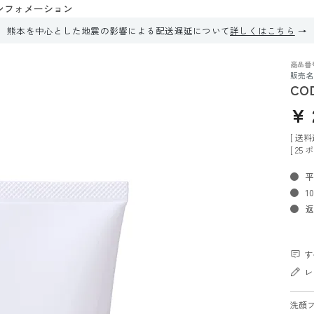
ンフォメーション
熊本を中心とした地震の影響による配送遅延について
詳しくはこちら
商品番
販売名
CO
¥
送料
[
25
ポ
平
1
返
す
レ
洗顔