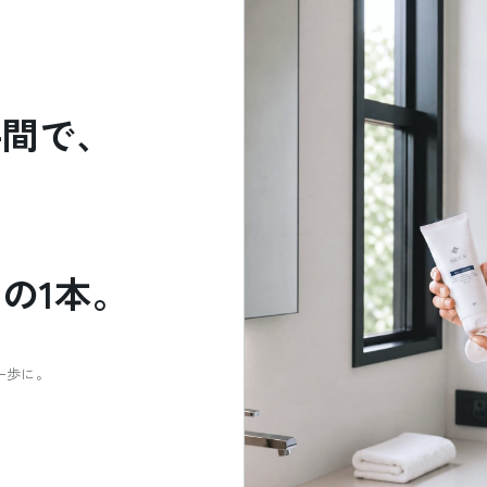
手間で、
の1本。
一歩に。