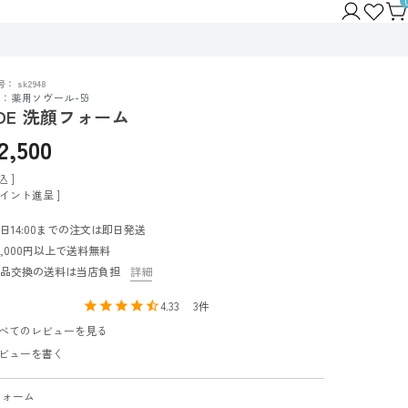
号
sk2948
：薬用ソヴール-59
DE 洗顔フォーム
2,500
込
イント進呈 ]
日14:00までの注文は即日発送
0,000円以上で送料無料
品交換の送料は当店負担
詳細
4.33
3
べてのレビューを見る
ビューを書く
フォーム