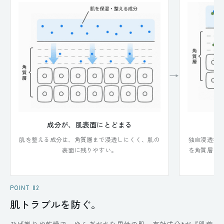
→
成分が、肌表面にとどまる
角
肌を整える成分は、角質層まで浸透しにくく、肌の
独自浸透技
表面に残りやすい。
を角質層ま
POINT 02
肌トラブルを防ぐ。