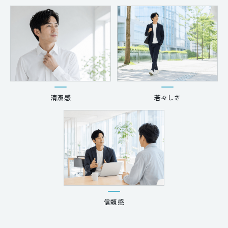
清潔感
若々しさ
信頼感