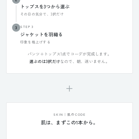
トップスを3つから選ぶ
その日の気分で、3択だけ
STEP 3
3
ジャケットを羽織る
印象を格上げする
パンツ＋トップス1点でコーデが完成します。
選ぶのは3択だけ
なので、朝、迷いません。
＋
SKIN｜肌のCODE
肌は、まずこの1本から。