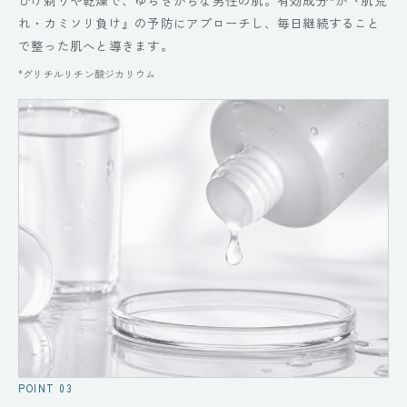
ひげ剃りや乾燥で、ゆらぎがちな男性の肌。有効成分*が『肌荒
れ・カミソリ負け』の予防にアプローチし、毎日継続すること
で整った肌へと導きます。
*グリチルリチン酸ジカリウム
POINT 03