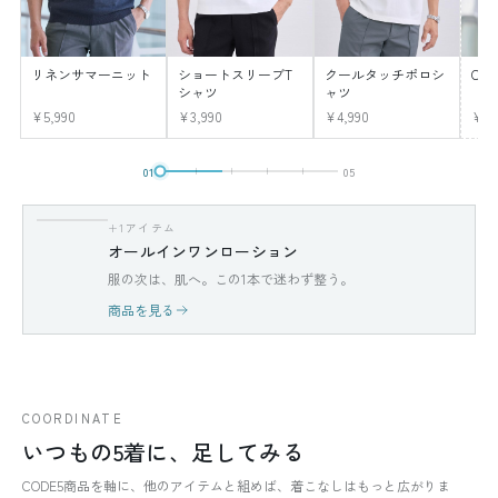
リネンサマーニット
ショートスリーブT
クールタッチポロシ
CO
シャツ
ャツ
¥5,990
¥3,990
¥4,990
¥12
01
05
+1アイテム
オールインワンローション
服の次は、肌へ。この1本で迷わず整う。
商品を見る
COORDINATE
いつもの5着に、足してみる
CODE5商品を軸に、他のアイテムと組めば、着こなしはもっと広がりま