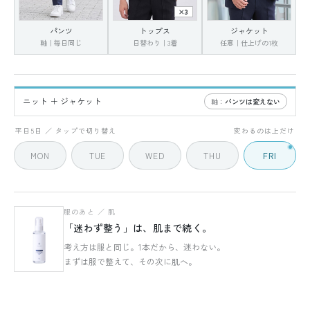
×3
パンツ
トップス
ジャケット
軸｜毎日同じ
日替わり｜3着
任意｜仕上げの1枚
ニット ＋ ジャケット
軸：
パンツは変えない
FRI
5 / 5
平日5日 ／ タップで切り替え
変わるのは上だけ
MON
TUE
WED
THU
FRI
服のあと ／ 肌
「迷わず整う」は、肌まで続く。
考え方は服と同じ。1本だから、迷わない。
まずは服で整えて、その次に肌へ。