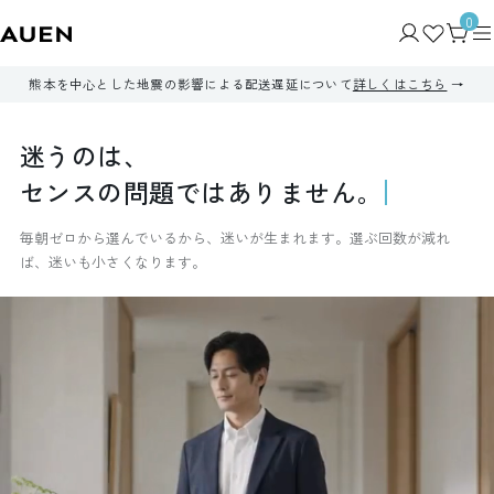
0
熊本を中心とした地震の影響による配送遅延について
詳しくはこちら
迷
う
の
は
、
セ
ン
ス
の
問
題
で
は
あ
り
ま
せ
ん
。
毎朝ゼロから選んでいるから、迷いが生まれます。選ぶ回数が減れ
ば、迷いも小さくなります。