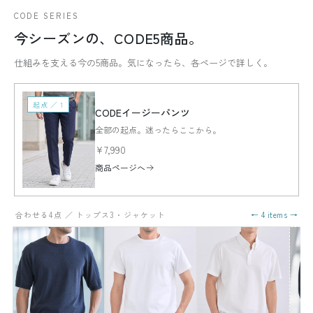
CODE SERIES
今シーズンの、CODE5商品。
仕組みを支える今の5商品。気になったら、各ページで詳しく。
起点 ／ 1
CODEイージーパンツ
全部の起点。迷ったらここから。
¥7,990
商品ページへ
合わせる4点 ／ トップス3・ジャケット
← 4 items →