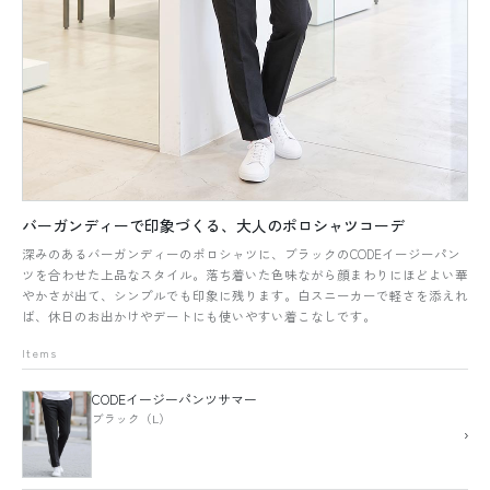
バーガンディーで印象づくる、大人のポロシャツコーデ
深みのあるバーガンディーのポロシャツに、ブラックのCODEイージーパン
ツを合わせた上品なスタイル。落ち着いた色味ながら顔まわりにほどよい華
やかさが出て、シンプルでも印象に残ります。白スニーカーで軽さを添えれ
ば、休日のお出かけやデートにも使いやすい着こなしです。
Items
CODEイージーパンツサマー
ブラック（L）
›