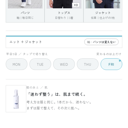
×3
パンツ
トップス
ジャケット
軸｜毎日同じ
日替わり｜3着
任意｜仕上げの1枚
ニット ＋ ジャケット
軸：
パンツは変えない
FRI
5 / 5
平日5日 ／ タップで切り替え
変わるのは上だけ
MON
TUE
WED
THU
FRI
服のあと ／ 肌
「迷わず整う」は、肌まで続く。
考え方は服と同じ。1本だから、迷わない。
まずは服で整えて、その次に肌へ。