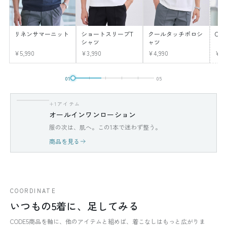
リネンサマーニット
ショートスリーブT
クールタッチポロシ
CO
シャツ
ャツ
¥5,990
¥3,990
¥4,990
¥12
01
05
+1アイテム
オールインワンローション
服の次は、肌へ。この1本で迷わず整う。
商品を見る
COORDINATE
いつもの5着に、足してみる
CODE5商品を軸に、他のアイテムと組めば、着こなしはもっと広がりま