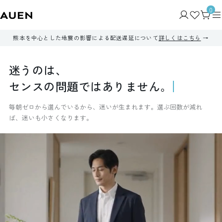
0
熊本を中心とした地震の影響による配送遅延について
詳しくはこちら
迷
う
の
は
、
セ
ン
ス
の
問
題
で
は
あ
り
ま
せ
ん
。
毎朝ゼロから選んでいるから、迷いが生まれます。選ぶ回数が減れ
ば、迷いも小さくなります。