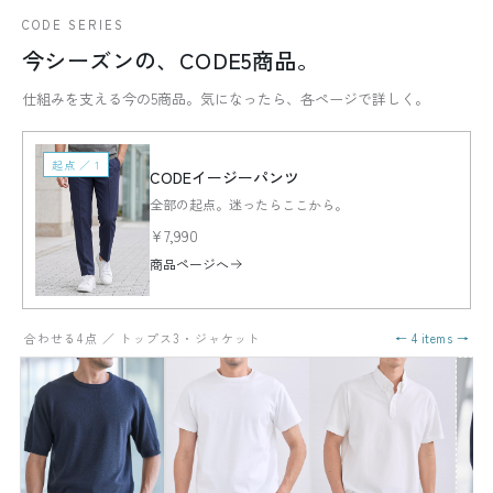
CODE SERIES
今シーズンの、CODE5商品。
仕組みを支える今の5商品。気になったら、各ページで詳しく。
起点 ／ 1
CODEイージーパンツ
全部の起点。迷ったらここから。
¥7,990
商品ページへ
合わせる4点 ／ トップス3・ジャケット
← 4 items →