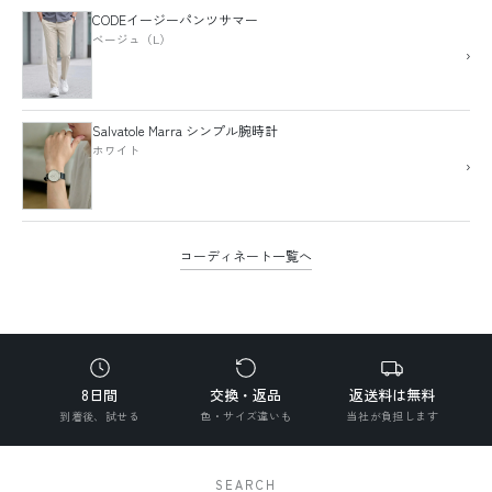
CODEイージーパンツサマー
ベージュ（L）
›
Salvatole Marra シンプル腕時計
ホワイト
›
コーディネート一覧へ
8日間
交換・返品
返送料は無料
到着後、試せる
色・サイズ違いも
当社が負担します
SEARCH