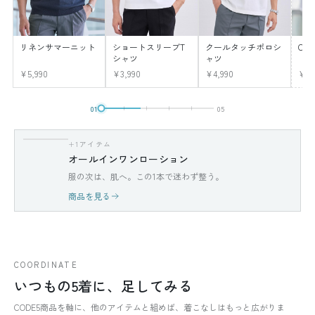
リネンサマーニット
ショートスリーブT
クールタッチポロシ
CO
シャツ
ャツ
¥5,990
¥3,990
¥4,990
¥12
01
05
+1アイテム
オールインワンローション
服の次は、肌へ。この1本で迷わず整う。
商品を見る
COORDINATE
いつもの5着に、足してみる
CODE5商品を軸に、他のアイテムと組めば、着こなしはもっと広がりま