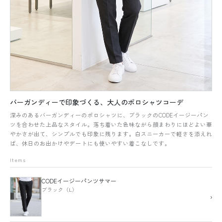
バーガンディーで印象づくる、大人のポロシャツコーデ
深みのあるバーガンディーのポロシャツに、ブラックのCODEイージーパン
ツを合わせた上品なスタイル。落ち着いた色味ながら顔まわりにほどよい華
やかさが出て、シンプルでも印象に残ります。白スニーカーで軽さを添えれ
ば、休日のお出かけやデートにも使いやすい着こなしです。
Items
CODEイージーパンツサマー
ブラック（L）
›