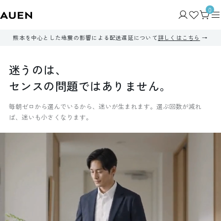
0
熊本を中心とした地震の影響による配送遅延について
詳しくはこちら
迷
う
の
は
、
セ
ン
ス
の
問
題
で
は
あ
り
ま
せ
ん
。
毎朝ゼロから選んでいるから、迷いが生まれます。選ぶ回数が減れ
ば、迷いも小さくなります。