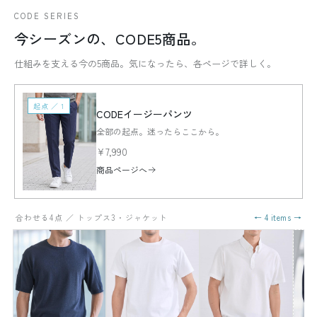
CODE SERIES
今シーズンの、CODE5商品。
仕組みを支える今の5商品。気になったら、各ページで詳しく。
起点 ／ 1
CODEイージーパンツ
全部の起点。迷ったらここから。
¥7,990
商品ページへ
合わせる4点 ／ トップス3・ジャケット
← 4 items →