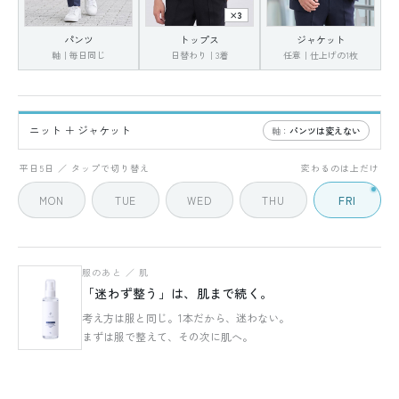
×3
パンツ
トップス
ジャケット
軸｜毎日同じ
日替わり｜3着
任意｜仕上げの1枚
ニット ＋ ジャケット
軸：
パンツは変えない
FRI
5 / 5
平日5日 ／ タップで切り替え
変わるのは上だけ
MON
TUE
WED
THU
FRI
服のあと ／ 肌
「迷わず整う」は、肌まで続く。
考え方は服と同じ。1本だから、迷わない。
まずは服で整えて、その次に肌へ。