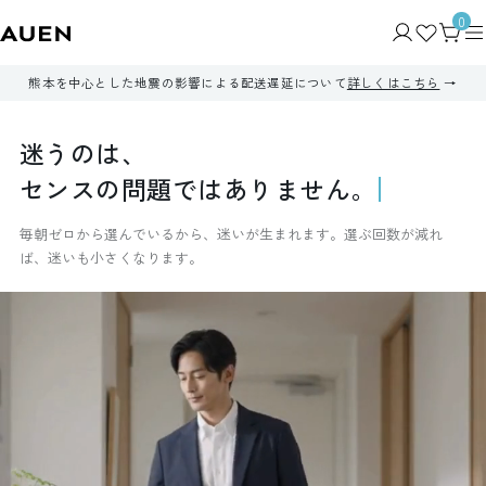
0
熊本を中心とした地震の影響による配送遅延について
詳しくはこちら
迷
う
の
は
、
セ
ン
ス
の
問
題
で
は
あ
り
ま
せ
ん
。
毎朝ゼロから選んでいるから、迷いが生まれます。選ぶ回数が減れ
ば、迷いも小さくなります。