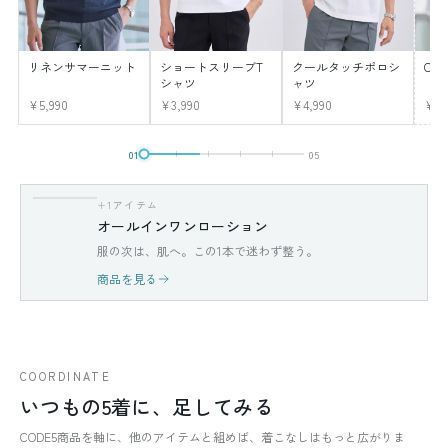
リネンサマーニット
ショートスリーブT
クールタッチポロシ
CO
シャツ
ャツ
¥5,990
¥3,990
¥4,990
¥12
01
05
+1アイテム
オールインワンローション
服の次は、肌へ。この1本で迷わず整う。
商品を見る
COORDINATE
いつもの5着に、足してみる
CODE5商品を軸に、他のアイテムと組めば、着こなしはもっと広がりま