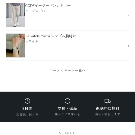
CODEイージーパンツサマー
ベージュ（L）
›
Salvatole Marra シンプル腕時計
ホワイト
›
コーディネート一覧へ
8日間
交換・返品
返送料は無料
到着後、試せる
色・サイズ違いも
当社が負担します
SEARCH