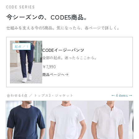
CODE SERIES
今シーズンの、CODE5商品。
仕組みを支える今の5商品。気になったら、各ページで詳しく。
起点 ／ 1
CODEイージーパンツ
全部の起点。迷ったらここから。
¥7,990
商品ページへ
合わせる4点 ／ トップス3・ジャケット
← 4 items →