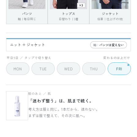
×3
パンツ
トップス
ジャケット
軸｜毎日同じ
日替わり｜3着
任意｜仕上げの1枚
ニット ＋ ジャケット
軸：
パンツは変えない
FRI
5 / 5
平日5日 ／ タップで切り替え
変わるのは上だけ
MON
TUE
WED
THU
FRI
服のあと ／ 肌
「迷わず整う」は、肌まで続く。
考え方は服と同じ。1本だから、迷わない。
まずは服で整えて、その次に肌へ。