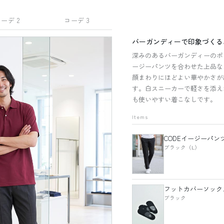
ーデ 2
コーデ 3
バーガンディーで印象づくる
深みのあるバーガンディーのポ
ージーパンツを合わせた上品な
顔まわりにほどよい華やかさが
す。白スニーカーで軽さを添え
も使いやすい着こなしです。
Items
CODEイージーパン
ブラック（L）
フットカバーソック
ブラック