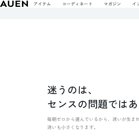
アイテム
コーディネート
マガジン
イ
迷
う
の
は
、
セ
ン
ス
の
問
題
で
は
あ
毎朝ゼロから選んでいるから、迷いが生ま
迷いも小さくなります。