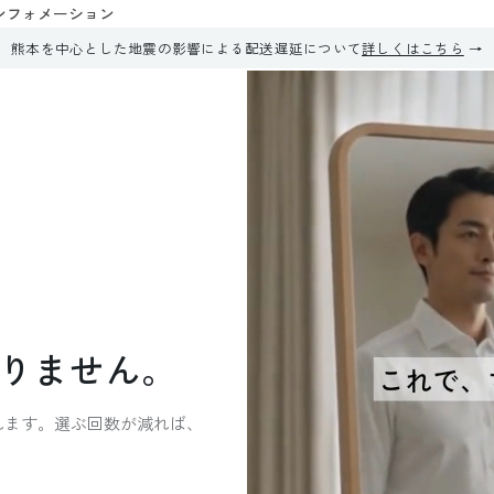
ンフォメーション
熊本を中心とした地震の影響による配送遅延について
詳しくはこちら
り
ま
せ
ん
。
れます。選ぶ回数が減れば、