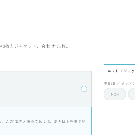
ス3枚とジャケット、合わせて5枚。
ニット ＋ ジャ
FRI
平日5日 ／ タップ
MON
ら。この1本さえ決めておけば、あとは上を選ぶだ