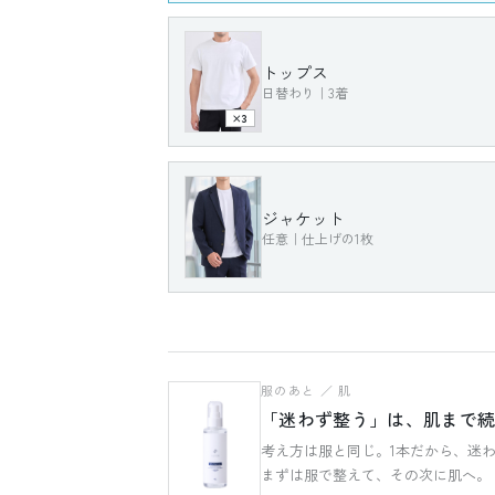
トップス
日替わり｜3着
×3
トップス ― 日替わり（3枚で回す）
3枚あれば平日は回る。「今日はどれにしよう
ジャケット
数を増やさなくてもコーデは整います。
任意｜仕上げの1枚
ジャケット ― 任意（仕上げ）
羽織るのは必要な日だけ。それでも一枚重ねれ
わせや来客の日も、これがあれば慌てません。
服のあと ／ 肌
「迷わず整う」は、肌まで
考え方は服と同じ。1本だから、迷
まずは服で整えて、その次に肌へ。