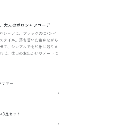
、大人のポロシャツコーデ
ロシャツに、ブラックのCODEイ
スタイル。落ち着いた色味ながら
出て、シンプルでも印象に残りま
れば、休日のお出かけやデートに
ツサマー
›
ス3足セット
›