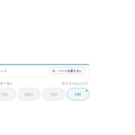
ケット
軸：
パンツは変えない
5 / 5
で切り替え
変わるのは上だけ
TUE
WED
THU
FRI