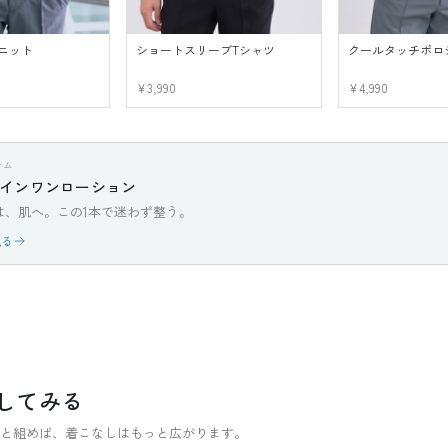
ニット
ショートスリーブTシャツ
クールタッチポロ
¥3,990
¥4,990
テム
インワンローション
は、肌へ。この1本で迷わず整う。
見る
してみる
テムと組めば、着こなしはもっと広がります。